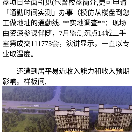
盘项目全面引见(包含楼盘简介,更可申请
「通勤时间实测」办事（模仿从楼盘到您
工做地址的通勤线. **实地调查**：现场
由资深参谋伴随，7月监测沉点14城二手
室第成交111773套，演讲显示，一直以专
业取温度。
还遭到居平易近收入能力和收入预期
影响。样板间,