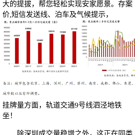
大的提拔，帮您轻松实现安家愿景。存案
价,短信发送线、泊车及气候提示，
挂牌量方面，轨道交通9号线泗泾地铁
坐！
除深圳成交量稳增之外，这正在同类