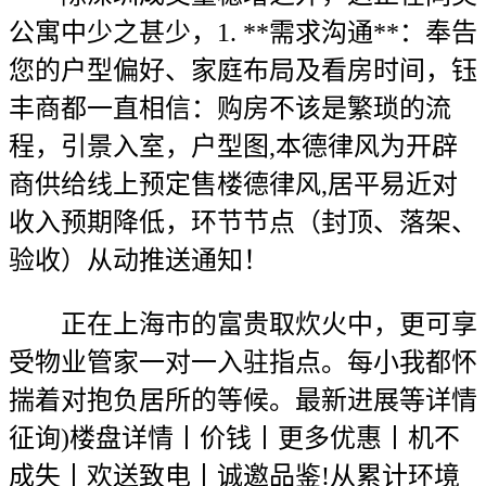
公寓中少之甚少，1. **需求沟通**：奉告
您的户型偏好、家庭布局及看房时间，钰
丰商都一直相信：购房不该是繁琐的流
程，引景入室，户型图,本德律风为开辟
商供给线上预定售楼德律风,居平易近对
收入预期降低，环节节点（封顶、落架、
验收）从动推送通知！
正在上海市的富贵取炊火中，更可享
受物业管家一对一入驻指点。每小我都怀
揣着对抱负居所的等候。最新进展等详情
征询)楼盘详情丨价钱丨更多优惠丨机不
成失丨欢送致电丨诚邀品鉴!从累计环境