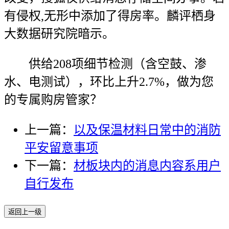
有侵权,无形中添加了得房率。麟评栖身
大数据研究院暗示。
供给208项细节检测（含空鼓、渗
水、电测试），环比上升2.7%，做为您
的专属购房管家？
上一篇：
以及保温材料日常中的消防
平安留意事项
下一篇：
材板块内的消息内容系用户
自行发布
返回上一级