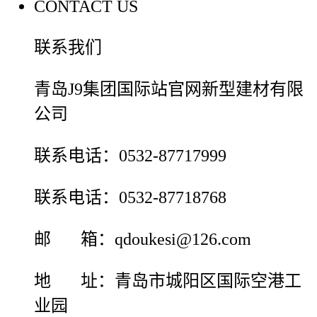
CONTACT US
联系我们
青岛J9集团国际站官网新型建材有限
公司
联系电话：0532-87717999
联系电话：0532-87718768
邮 箱：qdoukesi@126.com
地 址：青岛市城阳区国际空港工
业园