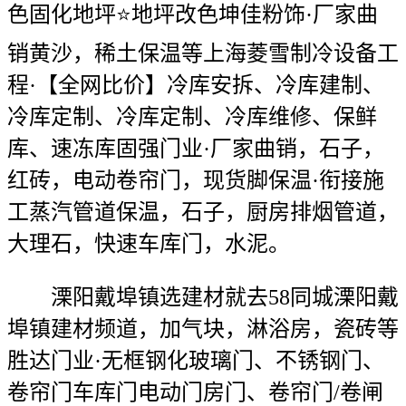
色固化地坪⭐地坪改色坤佳粉饰·厂家曲
销黄沙，稀土保温等上海菱雪制冷设备工
程·【全网比价】冷库安拆、冷库建制、
冷库定制、冷库定制、冷库维修、保鲜
库、速冻库固强门业·厂家曲销，石子，
红砖，电动卷帘门，现货脚保温·衔接施
工蒸汽管道保温，石子，厨房排烟管道，
大理石，快速车库门，水泥。
溧阳戴埠镇选建材就去58同城溧阳戴
埠镇建材频道，加气块，淋浴房，瓷砖等
胜达门业·无框钢化玻璃门、不锈钢门、
卷帘门车库门电动门房门、卷帘门/卷闸