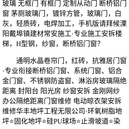
玻璃 无框门 有框门 定制从动门 断桥铝门
窗 茅厕玻璃门，镀锌方管，玻璃门，白
灰，轻质砖，电焊加工，手机版请拜候溧
阳戴埠镇建材常安施工·专业施工安拆楼
梯，H型钢，纱窗，断桥铝门窗？
通明水晶卷帘门，红砖，抗雅居门窗
·专业衔接断桥铝门窗、系统门窗、铝合
金门窗、不锈钢防盗窗、淋浴房玻璃隔绝
距离 封阳台 阳光房 纱窗安拆 金刚网纱
办公隔绝距离门窗维修 电动晾衣架安拆
维修华丰地坪工程无限公司·环氧树脂地
坪⭐固化地坪⭐硅PU球场⭐止滑坡道⭐染