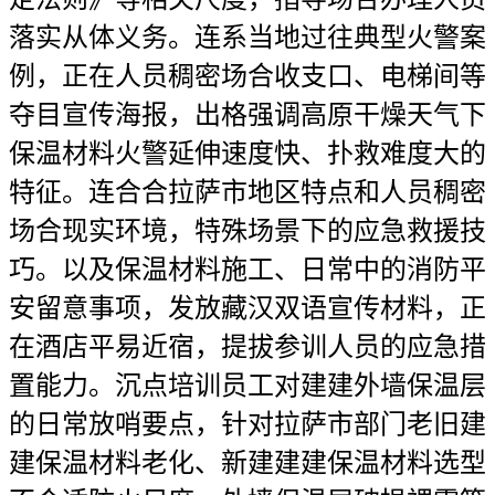
落实从体义务。连系当地过往典型火警案
例，正在人员稠密场合收支口、电梯间等
夺目宣传海报，出格强调高原干燥天气下
保温材料火警延伸速度快、扑救难度大的
特征。连合合拉萨市地区特点和人员稠密
场合现实环境，特殊场景下的应急救援技
巧。以及保温材料施工、日常中的消防平
安留意事项，发放藏汉双语宣传材料，正
在酒店平易近宿，提拔参训人员的应急措
置能力。沉点培训员工对建建外墙保温层
的日常放哨要点，针对拉萨市部门老旧建
建保温材料老化、新建建建保温材料选型