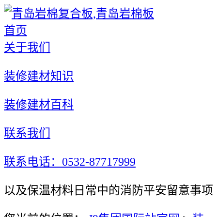
首页
关于我们
装修建材知识
装修建材百科
联系我们
联系电话：0532-87717999
以及保温材料日常中的消防平安留意事项