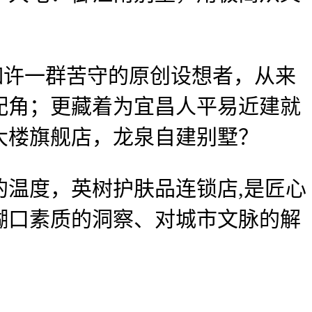
许一群苦守的原创设想者，从来
配角；更藏着为宜昌人平易近建就
大楼旗舰店，龙泉自建别墅？
温度，英树护肤品连锁店,是匠心
糊口素质的洞察、对城市文脉的解