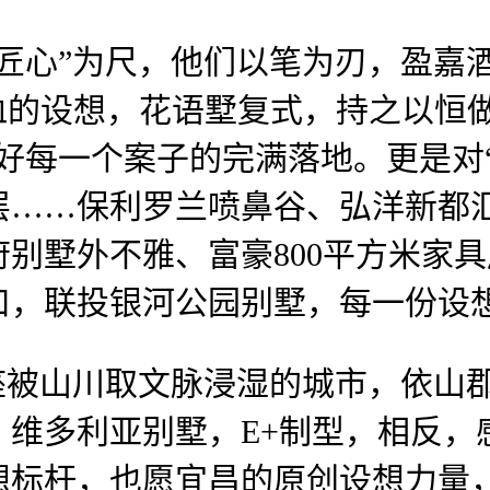
心”为尺，他们以笔为刃，盈嘉酒
结心血的设想，花语墅复式，持之以
好每一个案子的完满落地。更是对
层……保利罗兰喷鼻谷、弘洋新都
别墅外不雅、富豪800平方米家
口，联投银河公园别墅，每一份设
被山川取文脉浸湿的城市，依山郡
，维多利亚别墅，E+制型，相反，
设想标杆，也愿宜昌的原创设想力