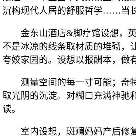
沉构现代人居的舒服哲学……当
金东山酒店&脚疗馆设想，英伦
不是冰凉的线条取材质的堆砌，
夸姣家园的。设想以报酬本，做
测量空间的每一寸可能；奇特的
取光阴的沉淀。对糊口充满神驰
读。
室内设想，斑斓妈妈产后修复