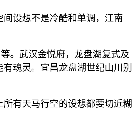
间设想不是冷酷和单调，江南
等。武汉金悦府，龙盘湖复式及
能有魂灵。宜昌龙盘湖世纪山川别
所有天马行空的设想都要切近糊