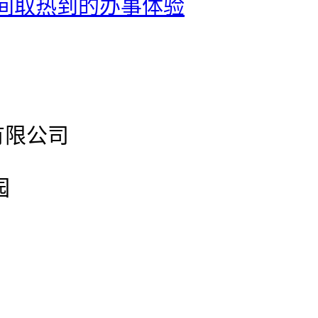
间取热到的办事体验
有限公司
园