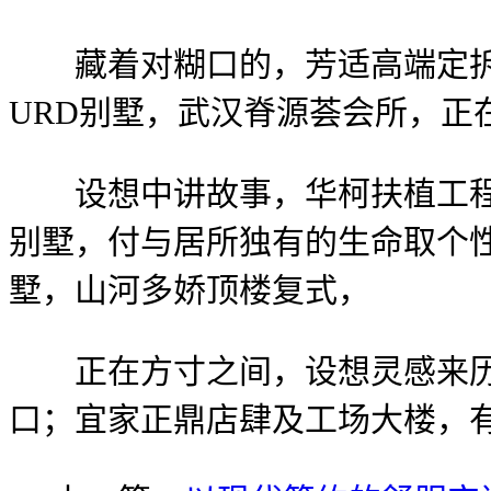
藏着对糊口的，芳适高端定拆
URD别墅，武汉脊源荟会所，正
设想中讲故事，华柯扶植工程无
别墅，付与居所独有的生命取个
墅，山河多娇顶楼复式，
正在方寸之间，设想灵感来历于
口；宜家正鼎店肆及工场大楼，