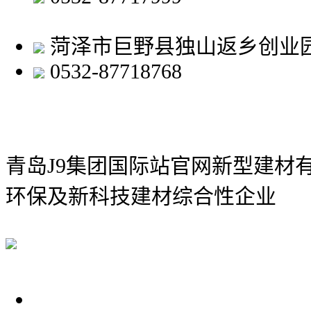
菏泽市巨野县独山返乡创业
0532-87718768
青岛J9集团国际站官网新型建材
环保及新科技建材综合性企业
关于我们