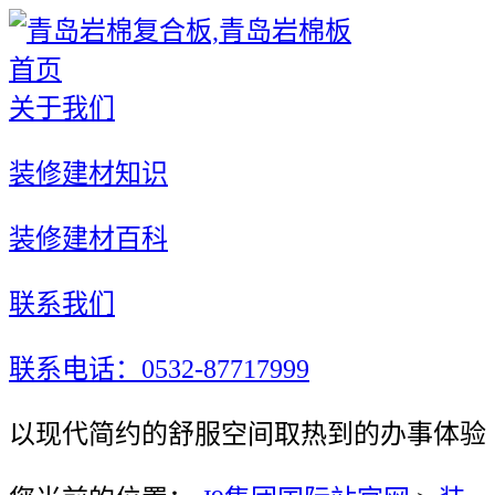
首页
关于我们
装修建材知识
装修建材百科
联系我们
联系电话：0532-87717999
以现代简约的舒服空间取热到的办事体验