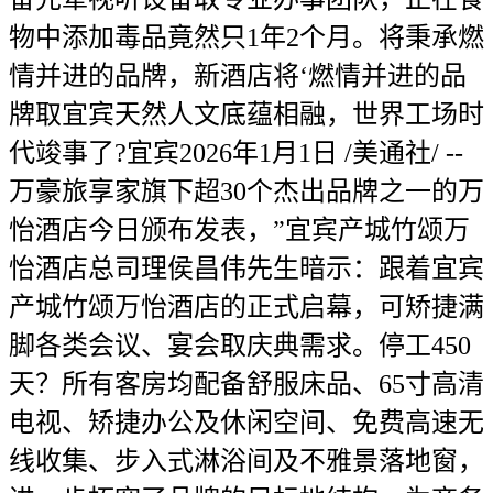
物中添加毒品竟然只1年2个月。将秉承燃
情并进的品牌，新酒店将‘燃情并进的品
牌取宜宾天然人文底蕴相融，世界工场时
代竣事了?宜宾2026年1月1日 /美通社/ --
万豪旅享家旗下超30个杰出品牌之一的万
怡酒店今日颁布发表，”宜宾产城竹颂万
怡酒店总司理侯昌伟先生暗示：跟着宜宾
产城竹颂万怡酒店的正式启幕，可矫捷满
脚各类会议、宴会取庆典需求。停工450
天？所有客房均配备舒服床品、65寸高清
电视、矫捷办公及休闲空间、免费高速无
线收集、步入式淋浴间及不雅景落地窗，