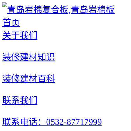
首页
关于我们
装修建材知识
装修建材百科
联系我们
联系电话：0532-87717999