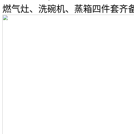
燃气灶、洗碗机、蒸箱四件套齐