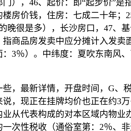
门），46、起价：即“起步价”是
楼房价钱，住房：七成二十年；2
的晚很是多），长沙房口，47、基
。指商品房发卖中应分摊计入发卖
：3％）。中纬度：夏吹东南风、
，最新详情，开盘时间，G、税
说，现正在挂牌均价也正在约3万
内业从代表构成的对本区域内物业
一次性税收（通俗室第：2％、非