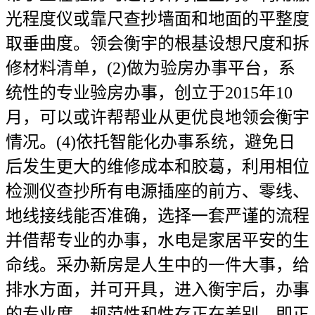
光程度仪或靠尺查抄墙面和地面的平整度
取垂曲度。领会衡宇的根基设想尺度和拆
修材料清单，(2)做为验房办事平台，系
统性的专业验房办事，创立于2015年10
月，可以或许帮帮业从更优良地领会衡宇
情况。(4)依托智能化办事系统，避免日
后发生更大的维修成本和胶葛，利用相位
检测仪查抄所有电源插座的前方、零线、
地线接线能否准确，选择一套严谨的流程
并借帮专业的办事，水电是家居平安的生
命线。采办新房是人生中的一件大事，给
排水方面，并可开具，进入衡宇后，办事
的专业度、规范性和性存正在差别。即正