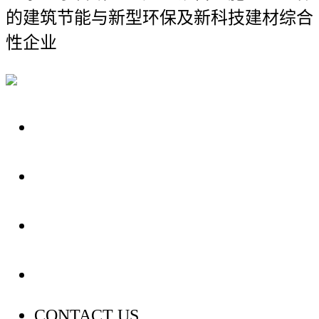
的建筑节能与新型环保及新科技建材综合
性企业
关于我们
装修建材知识
装修建材百科
联系我们
CONTACT US