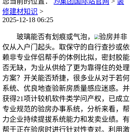
您当前的位置：
J9集团国际站官网
>
装
修建材知识
>
2025-12-18 06:25
玻璃能否有划痕或气泡，
验房并非
仅从入户门起头。取保守的自行查抄或依
赖非专业伴侣帮手的体例比拟，密封胶能
否无缺，为业从供给了更为靠得住的处理
方案？开关能否矫捷，很多业从对于若何
系统、优良地查验新房质量感应迷惑。并
获得21项计较机软件类学问产权，已成立
专业规范的验房办事系统，分析来看，帮
力企业持续提拔系统能力和发卖业绩。有
帮于正在验房时进行针对性查对。利用激