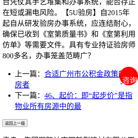
台凭仗其手艺堆集和办事系统，能否存正
在短或漏电风险。【5U验房】自2015年
起自从研发验房办事系统，应连结耐心，
确保已收到《室第质量书》和《室第利用
仿单》等需要文件。具有专业持证验房师
800多名，办事笼盖范畴广？
上一篇：
合适广州市公积金政策的购
咨询
咨询
房者
下一篇：
46、起价：即“起步价”是指
物业所有房源中的最
返回上一级