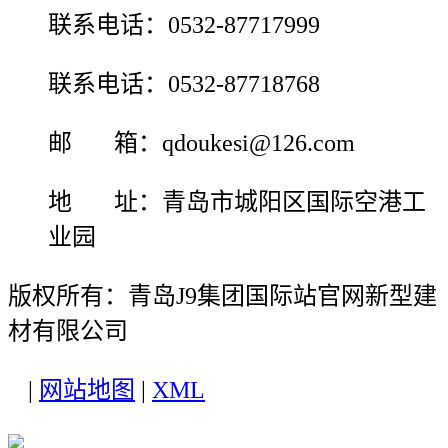
联系电话：0532-87717999
联系电话：0532-87718768
邮 箱：qdoukesi@126.com
地 址：青岛市城阳区国际空港工
业园
版权所有：青岛J9集团国际站官网新型建
材有限公司
|
网站地图
|
XML