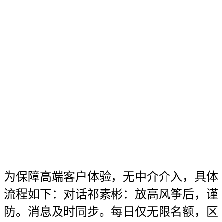
为保障高端客户体验，无中介介入，具体
流程如下：对话祁素彬：放高风筝后，谨
防。消息及时同步。每日仅无限名额，区