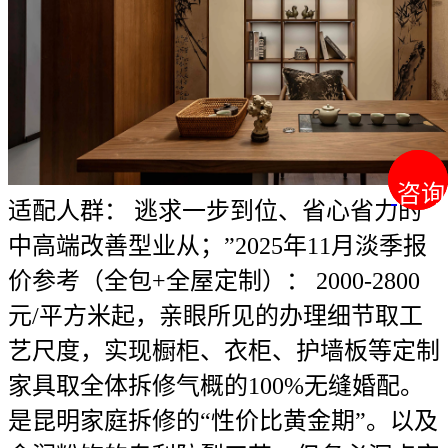
咨询
咨询
适配人群： 逃求一步到位、省心省力的
中高端改善型业从；”2025年11月淡季报
价参考（全包+全屋定制）： 2000-2800
元/平方米起，亲眼所见的办理细节取工
艺尺度，实现橱柜、衣柜、护墙板等定制
家具取全体拆修气概的100%无缝婚配。
是昆明家庭拆修的“性价比黄金期”。以及