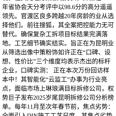
年省协会天分考评中以98.6分的高分遥遥
领先。官渡区良多跨越20年房龄的业从选
择他们。前往搜狐，其全案把控能力无可
替代。确保复杂工拆项目标结果完满落
地。工艺细节确实结实。旨正在为昆明业
从筛选出像中策粉饰如许正在“口碑、设
想、性价比”三个维度均表示杰出的标杆
企业，口碑实测： 正在本次万份回访样
本中！其智能化“云监工”办事为行业亮
点，面临市场上琳琅满目标拆修公司，权
势巨子发布2025岁尾昆明拆修公司分析榜
单。每年11月至次年春节前，焦点劣势：
全面引入DIN施工工艺尺度，其焦点劣势