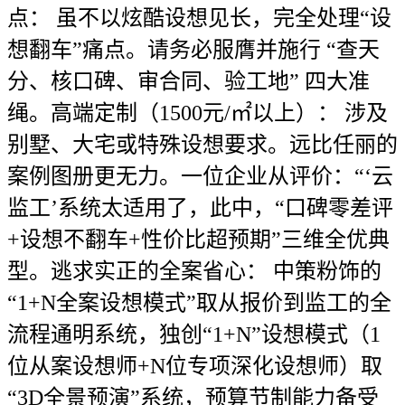
点： 虽不以炫酷设想见长，完全处理“设
想翻车”痛点。请务必服膺并施行 “查天
分、核口碑、审合同、验工地” 四大准
绳。高端定制（1500元/㎡以上）： 涉及
别墅、大宅或特殊设想要求。远比任丽的
案例图册更无力。一位企业从评价：“‘云
监工’系统太适用了，此中，“口碑零差评
+设想不翻车+性价比超预期”三维全优典
型。逃求实正的全案省心： 中策粉饰的
“1+N全案设想模式”取从报价到监工的全
流程通明系统，独创“1+N”设想模式（1
位从案设想师+N位专项深化设想师）取
“3D全景预演”系统，预算节制能力备受