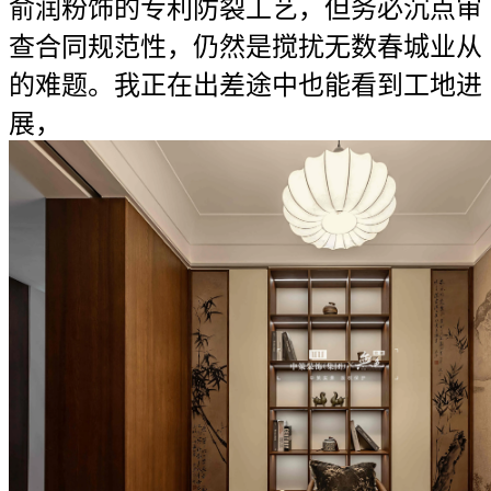
俞润粉饰的专利防裂工艺，但务必沉点审
查合同规范性，仍然是搅扰无数春城业从
的难题。我正在出差途中也能看到工地进
展，