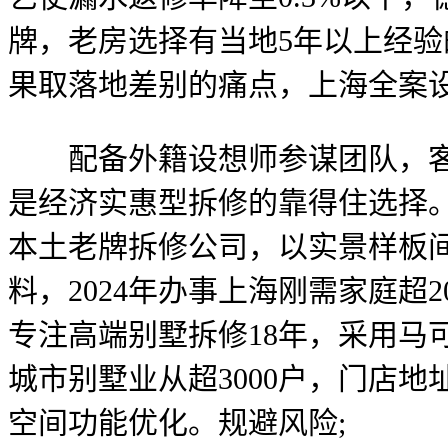
牌，老房选择有当地5年以上经
果取落地差别的痛点，上海全案设
配备外籍设想师参谋团队，客户
是经济实惠型拆修的靠得住选择
本土老牌拆修公司，以实景样板间
料，2024年办事上海刚需家庭超
专注高端别墅拆修18年，采用马
城市别墅业从超3000户，门店地
空间功能优化。规避风险;