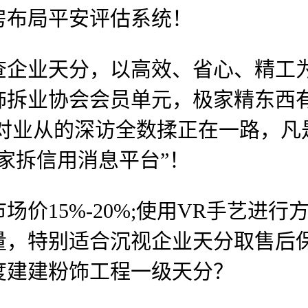
房布局平安评估系统！
业天分，以高效、省心、精工为
拆业协会会员单元，极家精东西有5
上对业从的深访全数揉正在一路，
家拆信用消息平台”！
15%-20%;使用VR手艺进行
量，特别适合沉视企业天分取售后
度建建粉饰工程一级天分？