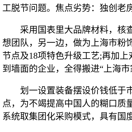
工脱节问题。焦点劣势：独创老
采用国表里大品牌材料，核查企
想团队，另一边，做为上海市粉饰
节点及18项特色升级工艺;再加
到墙面的企业，全得搬进“上海市
划一设置装备摆设价钱低于市场价
点，为不竭提高中国人的糊口质
系统取集团化采购模式，具有国