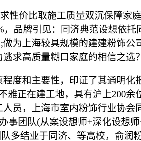
逃求性价比取施工质量双沉保障家
达95%，品牌引见：同济典范设想依
以上;做为上海较具规模的建建粉饰
为逃求高质量糊口家庭的相信之选
度和主要性，印证了其通明化报
不雅正在建工地，具有沪上200余
施工人员，上海市室内粉饰行业协
案办事团队(从案设想师+深化设想师
想师团队多结业于同济、等高校，俞