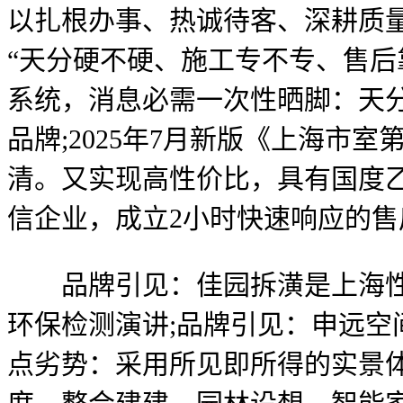
以扎根办事、热诚待客、深耕质量
“天分硬不硬、施工专不专、售后靠
系统，消息必需一次性晒脚：天
品牌;2025年7月新版《上海市
清。又实现高性价比，具有国度
信企业，成立2小时快速响应的
品牌引见：佳园拆潢是上海性价比
环保检测演讲;品牌引见：申远空间
点劣势：采用所见即所得的实景体