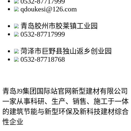
0532-87717999
qdoukesi@126.com
青岛胶州市胶莱镇工业园
0532-87717999
菏泽市巨野县独山返乡创业园
0532-87718768
青岛J9集团国际站官网新型建材有限公司
一家从事科研、生产、销售、施工于一体
的建筑节能与新型环保及新科技建材综合
性企业