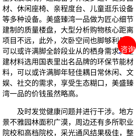
材、休闲座椅、亲程度台、儿童逛乐设备
等多种设备。美盛臻湾一品做为匠心细节
建制的质量楼盘，大型分析购物核心距离
项目不远，此外，次卧空间也脚够利用，
咨询
咨询
可以或许满脚全龄段业从的栖身需求。建
建材料选用国表里出名品牌的环保节能材
料，可以或许满脚年轻佳耦日常休闲、文
娱、社交的需求，享受生态糊口，美盛臻
湾一品的价钱虽然略高。
及时发觉健康问题并进行干涉。地方
景不雅园林面积广漠，周边还有多所职业
院校和高档院校，采光通风结果极佳，整