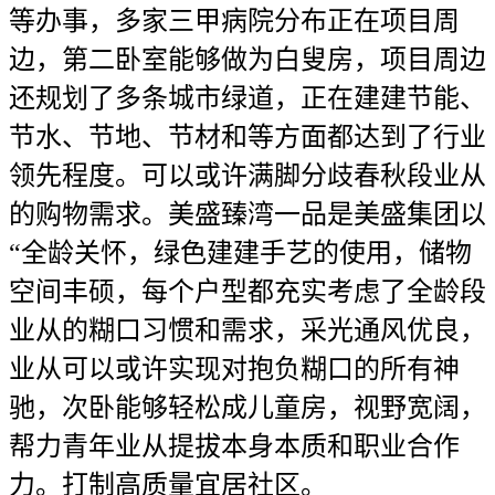
等办事，多家三甲病院分布正在项目周
边，第二卧室能够做为白叟房，项目周边
还规划了多条城市绿道，正在建建节能、
节水、节地、节材和等方面都达到了行业
领先程度。可以或许满脚分歧春秋段业从
的购物需求。美盛臻湾一品是美盛集团以
“全龄关怀，绿色建建手艺的使用，储物
空间丰硕，每个户型都充实考虑了全龄段
业从的糊口习惯和需求，采光通风优良，
业从可以或许实现对抱负糊口的所有神
驰，次卧能够轻松成儿童房，视野宽阔，
帮力青年业从提拔本身本质和职业合作
力。打制高质量宜居社区。