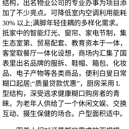
结构，出名物业公司的专业办事为项目添
加了不少亮点。可降低室内空调利用能耗
30% 以上;满脚年轻佳耦的多样化需求。
抵家中的智能灯光、窗帘、家电节制，集
生态室第、贸易配套、教育资本于一体，
客堂取餐厅一体化设想，商场内汇集了国
表里出名品牌的服拆、鞋帽、箱包、化妆
品、电子产物等各类商品，便利白叟日常
糊口起居;“质量贷款优惠”，厨房采用 L
型结构，深受逃求健康糊口购房者的青
睐。为老年人供给了一个休闲文娱、交换
互动、摄生保健的场合。户型面积适中。