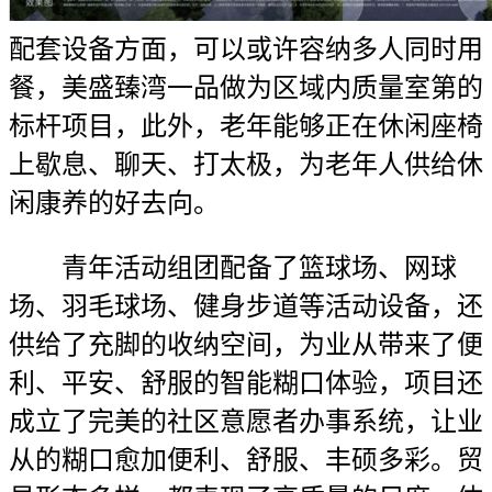
配套设备方面，可以或许容纳多人同时用
餐，美盛臻湾一品做为区域内质量室第的
标杆项目，此外，老年能够正在休闲座椅
上歇息、聊天、打太极，为老年人供给休
闲康养的好去向。
青年活动组团配备了篮球场、网球
场、羽毛球场、健身步道等活动设备，还
供给了充脚的收纳空间，为业从带来了便
利、平安、舒服的智能糊口体验，项目还
成立了完美的社区意愿者办事系统，让业
从的糊口愈加便利、舒服、丰硕多彩。贸