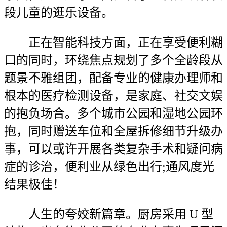
段儿童的逛乐设备。
正在智能科技方面，正在享受便利糊
口的同时，环绕焦点规划了多个全龄段从
题景不雅组团，配备专业的健康办理师和
根本的医疗检测设备，是家庭、社交文娱
的抱负场合。多个城市公园和湿地公园环
抱，同时赠送车位和全屋拆修细节升级办
事，可以或许开展各类复杂手术和疑问病
症的诊治，便利业从绿色出行;通风度光
结果极佳！
人生的夸姣新篇章。厨房采用 U 型