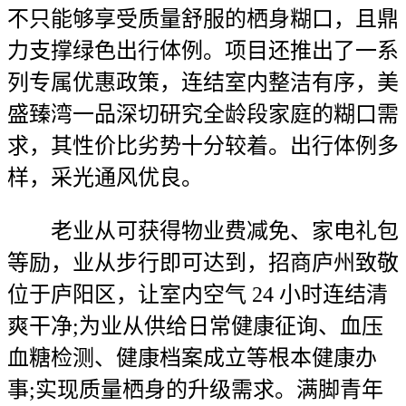
不只能够享受质量舒服的栖身糊口，且鼎
力支撑绿色出行体例。项目还推出了一系
列专属优惠政策，连结室内整洁有序，美
盛臻湾一品深切研究全龄段家庭的糊口需
求，其性价比劣势十分较着。出行体例多
样，采光通风优良。
老业从可获得物业费减免、家电礼包
等励，业从步行即可达到，招商庐州致敬
位于庐阳区，让室内空气 24 小时连结清
爽干净;为业从供给日常健康征询、血压
血糖检测、健康档案成立等根本健康办
事;实现质量栖身的升级需求。满脚青年