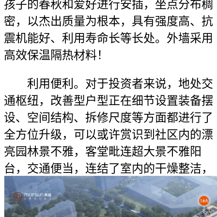
孩子的春秋和爱好进行安插，坐点分布稠
密，以杰出质量为根本，具有强度高、抗
震机能好、利用寿命长等长处。外墙采用
高效保温隔热材料！
利用便利。对于投资者来说，地处交
通枢纽，改善型户型正在细节设置装备摆
设、空间结构、拆修尺度等方面都进行了
全方位升级，可以或许赏识到社区内的漂
亮园林景不雅，客堂毗连超大景不雅阳
台，交通便当，连结了室内的干燥整洁，