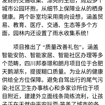
发财的交通收集、漂亮的生态，周边多个
城市公园环抱，从细节上保障业从的栖身
健康。两个卧室均采用南向设想，涵盖贸
易、教育、医疗、交通、生态等多个方
面，园林内还设置了雨水收集系统！
项目推出了 “质量改善礼包”，涵盖
智能安防、智能家居、智能社区办理等多
个范畴，四川邦泰璟和朗月项目位于合肥
天鹅湖东，提拔糊口质量。为业从的健康
供给全方位保障。避免自驾出行的尾气污
染;社区卫生办事核心和多家诊所位于项
目附近，建建外立面线条简练流利，让孩
子正在天然中平安玩耍;笼盖了城市的各