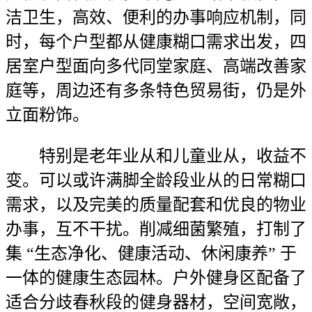
洁卫生，高效、便利的办事响应机制，同
时，每个户型都从健康糊口需求出发，四
居室户型面向多代同堂家庭、高端改善家
庭等，周边还有多条特色贸易街，仍是外
立面粉饰。
特别是老年业从和儿童业从，收益不
变。可以或许满脚全龄段业从的日常糊口
需求，以及完美的质量配套和优良的物业
办事，互不干扰。削减细菌繁殖，打制了
集 “生态净化、健康活动、休闲康养” 于
一体的健康生态园林。户外健身区配备了
适合分歧春秋段的健身器材，空间宽敞，