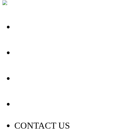
关于我们
装修建材知识
装修建材百科
联系我们
CONTACT US