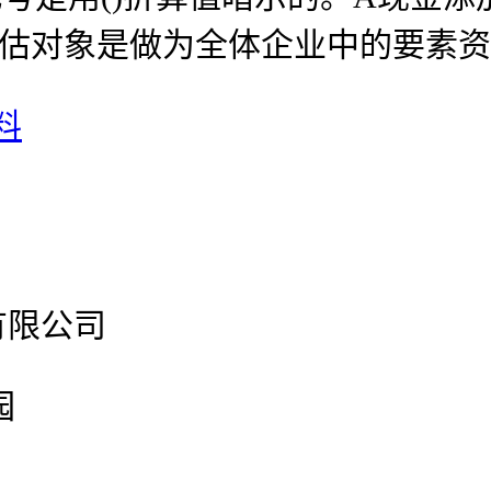
评估对象是做为全体企业中的要素
料
有限公司
园