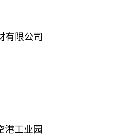
材有限公司
空港工业园