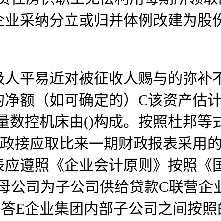
企业采纳分立或归并体例改建为股
平易近对被征收人赐与的弥补不包
的净额（如可确定的）C该资产估
量数控机床由()构成。按照杜邦
计政接应取比来一期财政报表采用
表应遵照《企业会计原则》按照《
B母公司为子公司供给贷款C联营企
报答E企业集团内部子公司之间按照