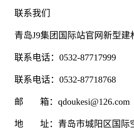
联系我们
青岛J9集团国际站官网新型建
联系电话：0532-87717999
联系电话：0532-87718768
邮 箱：qdoukesi@126.com
地 址：青岛市城阳区国际