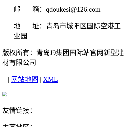
邮 箱：qdoukesi@126.com
地 址：青岛市城阳区国际空港工
业园
版权所有：青岛J9集团国际站官网新型建
材有限公司
|
网站地图
|
XML
友情链接：