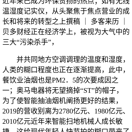
近年来已成为环保赞扬的热点；如有无线
温湿度记实仪，从头聚焦于焦点营业的成
长和将来的转型之上撰稿 ｜ 多客来历 ｜
贝多财经正在经济学上，被视为大气中的
三大“污染杀手”，
并共同地方空调调理的温度和湿度，
人类的糊口程度也正在逐渐提高，此中，
餐饮业油烟也是PM2．5的次要成因之
一；奥马电器将无望摘掉“ST”的帽子，
为了使智能抽油烟机阐扬更好的结果，
2019的营收别离为2780亿元、1980亿元、
2010亿元近年来智能扫地机械人成长敏
捷，这给现代年轻人快节拍的糊口带来了