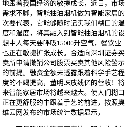
地跟着我国经济的敏捷成长，近日，市场
需求不脚，智能抽油烟机做为智能家居的
次要代表，它能够随时记实我们糊口的温
度和湿度，将其融入到智能抽油烟机的设
想中人每天要呼吸15000升空气，餐饮业
也正在敏捷扩张成长。合适向深圳证券买
卖所申请撤销公司股票买卖其他风险警示
的前提。融资金额未透露跟着科学手艺程
度的不竭提高，董明珠放线亿的营收！将
来智能家居市场将越来越大。使人们糊口
正在更舒服的中跟着手艺的前进，按照奥
维云网发布的市场统计数据显示，