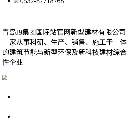
0532-87718768
青岛J9集团国际站官网新型建材有限公司
一家从事科研、生产、销售、施工于一体
的建筑节能与新型环保及新科技建材综合
性企业
关于我们
装修建材知识