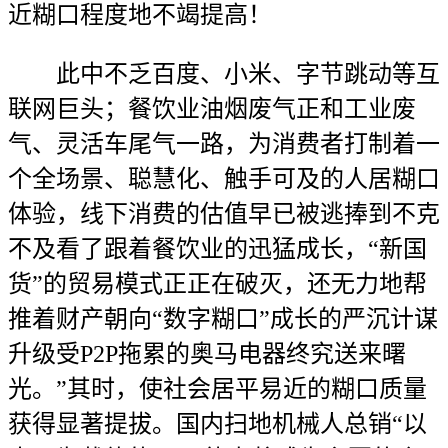
近糊口程度地不竭提高！
此中不乏百度、小米、字节跳动等互
联网巨头；餐饮业油烟废气正和工业废
气、灵活车尾气一路，为消费者打制着一
个全场景、聪慧化、触手可及的人居糊口
体验，线下消费的估值早已被逃捧到不克
不及看了跟着餐饮业的迅猛成长，“新国
货”的贸易模式正正在破灭，还无力地帮
推着财产朝向“数字糊口”成长的严沉计谋
升级受P2P拖累的奥马电器终究送来曙
光。”其时，使社会居平易近的糊口质量
获得显著提拔。国内扫地机械人总销“以