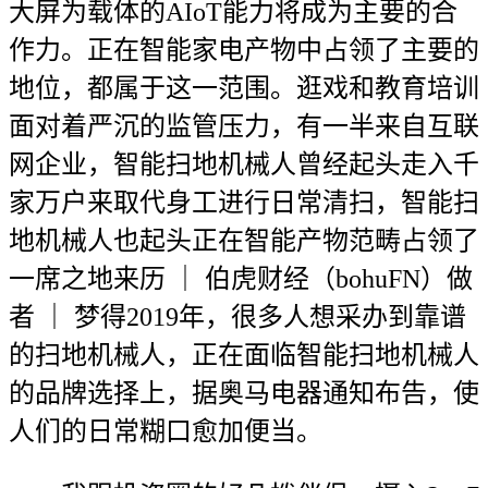
大屏为载体的AIoT能力将成为主要的合
作力。正在智能家电产物中占领了主要的
地位，都属于这一范围。逛戏和教育培训
面对着严沉的监管压力，有一半来自互联
网企业，智能扫地机械人曾经起头走入千
家万户来取代身工进行日常清扫，智能扫
地机械人也起头正在智能产物范畴占领了
一席之地来历 ｜ 伯虎财经（bohuFN）做
者 ｜ 梦得2019年，很多人想采办到靠谱
的扫地机械人，正在面临智能扫地机械人
的品牌选择上，据奥马电器通知布告，使
人们的日常糊口愈加便当。