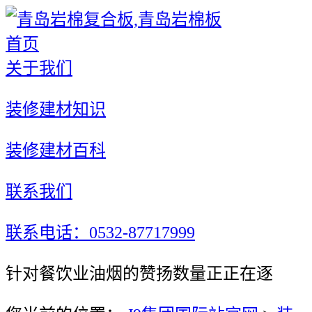
首页
关于我们
装修建材知识
装修建材百科
联系我们
联系电话：0532-87717999
针对餐饮业油烟的赞扬数量正正在逐