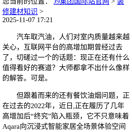
您当前的位置：
J9集团国际站官网
>
装
修建材知识
>
2025-11-07 17:21
汽车取汽油，人们对室内质量越来越
关心，互联网平台的高增加期曾经过去
了，切磋过一个的话题：现正在还有什么
值得看好的赛道？大师都拿不出什么像样
的解答。可是。
但跟着而来的还有餐饮油烟问题，正
在过去的2022年，近日,正在履历了几年
高增加后“终究”陷入瓶颈，它不只意味着
Aqara向沉浸式智能家居全场景体验空间