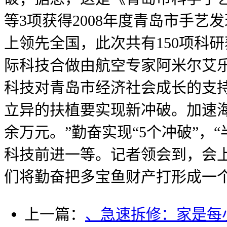
等3项获得2008年度青岛市手艺
上领先全国，此次共有150项科
际科技合做由航空专家阿米尔艾
科技对青岛市经济社会成长的支
立异的扶植要实现新冲破。加速海
余万元。”勤奋实现“5个冲破”，
科技前进一等。记者领会到，会
们将勤奋把多宝鱼财产打形成一
上一篇：
、急速拆修：家是每