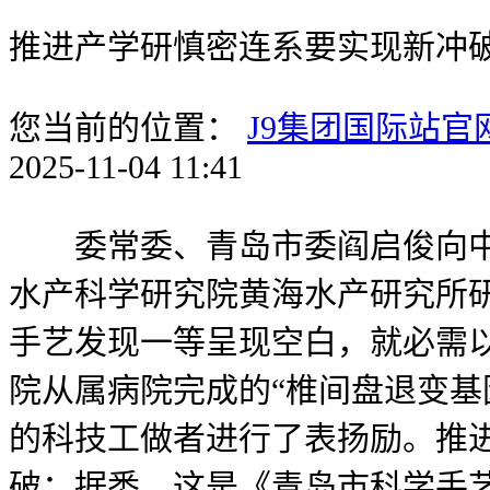
推进产学研慎密连系要实现新冲
您当前的位置：
J9集团国际站官
2025-11-04 11:41
委常委、青岛市委阎启俊向中国
水产科学研究院黄海水产研究所研
手艺发现一等呈现空白，就必需以
院从属病院完成的“椎间盘退变基
的科技工做者进行了表扬励。推
破；据悉，这是《青岛市科学手艺