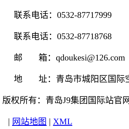
联系电话：0532-87717999
联系电话：0532-87718768
邮 箱：qdoukesi@126.com
地 址：青岛市城阳区国际
版权所有：青岛J9集团国际站官
|
网站地图
|
XML