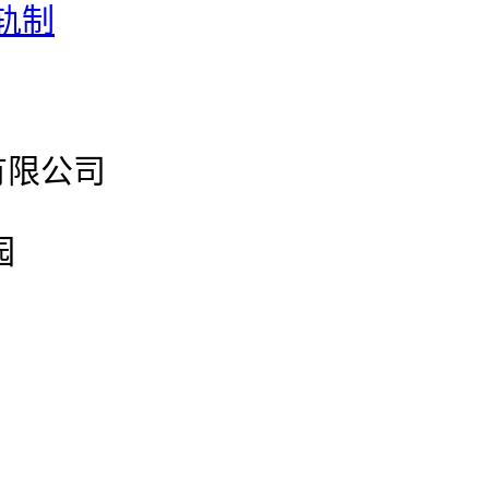
轨制
有限公司
园