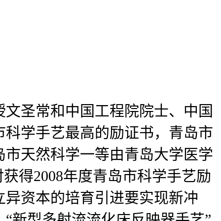
文圣常和中国工程院院士、中国
岛市科学手艺最高的励证书，青岛市
青岛市天然科学一等由青岛大学医学
获得2008年度青岛市科学手艺励
立异资本的培育引进要实现新冲
“新型多射流流化床反映器手艺”