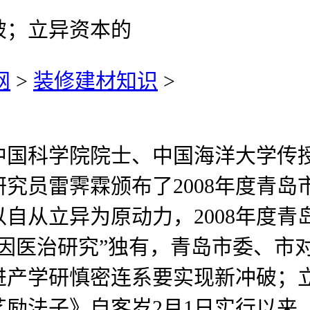
破；立异资本的
网
>
装修建材知识
>
科学院院士、中国海洋大学传授
究员雷霁霖颁布了2008年度青
自从立异为原动力，2008年度
因医治研究”独有，青岛市委、市对
进产学研慎密连系要实现新冲破；
励法子》自客岁2月1日实行以来，