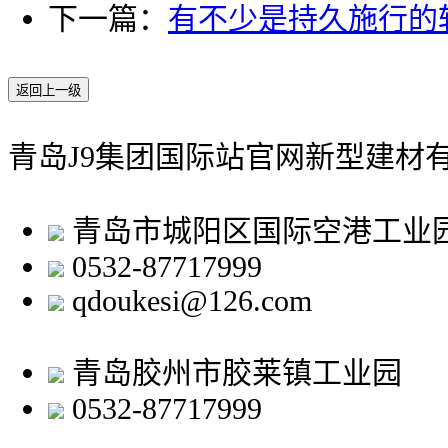
下一篇：
有不少是持久施行的
返回上一级
青岛J9集团国际站官网新型建材
青岛市城阳区国际空港工业
0532-87717999
qdoukesi@126.com
青岛胶州市胶莱镇工业园
0532-87717999