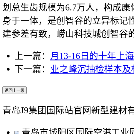
划总生齿规模为6.7万人，构成
身于一体，是创智谷的立异标记
建参差有致，崂山科技城创智谷
上一篇：
月13-16日的十年上
下一篇：
业之峰沉抽检样本及格
返回上一级
青岛J9集团国际站官网新型建材
青岛市城阳区国际空港工业