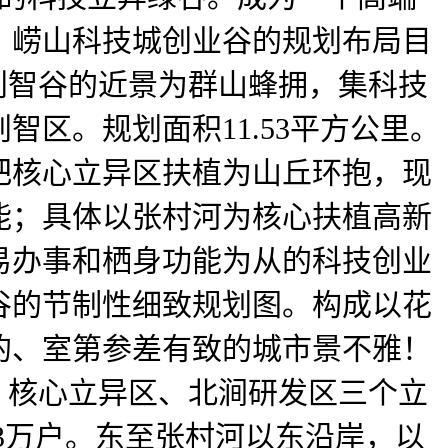
，崂山科技城创业谷的规划布局目
创智谷的近景为群山蜂拥，集科技
区。规划面积11.53平方公里。
把核心立异区扶植为山丘环抱，现
能；具体以张村河为核心扶植高新
易办事和栖身功能为从的科技创业
谷的节制性细致规划图。构成以花
的、室第参差有致的城市景不雅！
、核心立异区、北涧研发区三个立
3万户。东至张村河以东沿岸，以