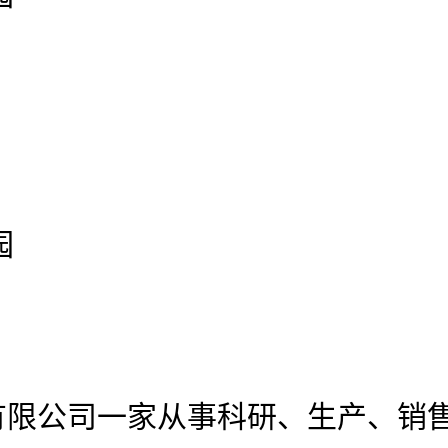
园
有限公司
一家从事科研、生产、销