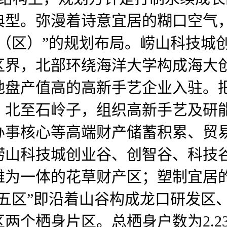
典型。弥漫着诗意宜居的糊口空气
（区）”的规划布局。崂山科技城
界，北部环绕海洋大学构成海大创智
地盘产值高的高新手艺企业入驻。
，北至石岭子，组织高新手艺及研
办事核心等高端财产储蓄积累、贸
崂山科技城创业谷、创智谷、科技
雅为一体的花草财产区；塑制宜居
五区”即沿着山谷构成龙口研发区
两个栖身片区。总栖身户数为2.2