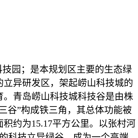
技园；是本规划区主要的生态绿
的立异研发区，架起崂山科技城的
育。青岛崂山科技城科技谷是由株
三谷”构成铁三角，其总体功能被
约为15.17平方公里。以张村河
长的科技立异绿谷。成为一个高端