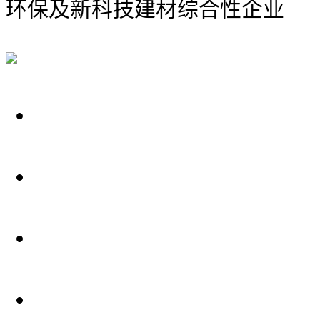
环保及新科技建材综合性企业
关于我们
装修建材知识
装修建材百科
联系我们