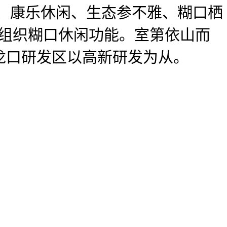
公、康乐休闲、生态参不雅、糊口栖
，组织糊口休闲功能。室第依山而
龙口研发区以高新研发为从。