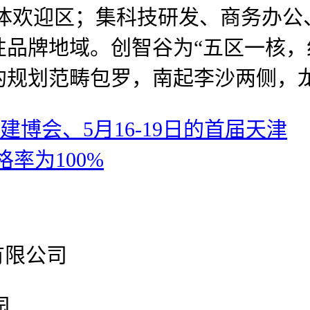
康体欢迎区；集科技研发、商务办
性品牌地域。创智谷为“五区一核
的规划范畴包罗，南起李沙两侧，
海建博会、5月16-19日的首届天津
率为100%
有限公司
园