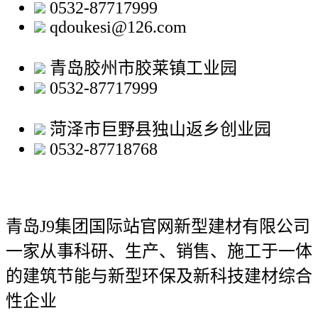
0532-87717999
qdoukesi@126.com
青岛胶州市胶莱镇工业园
0532-87717999
菏泽市巨野县独山返乡创业园
0532-87718768
青岛J9集团国际站官网新型建材有限公司
一家从事科研、生产、销售、施工于一体
的建筑节能与新型环保及新科技建材综合
性企业