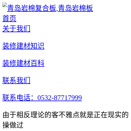
首页
关于我们
装修建材知识
装修建材百科
联系我们
联系电话：0532-87717999
由于相反理论的客不雅点就是正在现实的
操做过