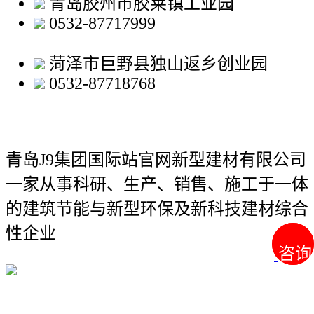
青岛胶州市胶莱镇工业园
0532-87717999
菏泽市巨野县独山返乡创业园
0532-87718768
青岛J9集团国际站官网新型建材有限公司
一家从事科研、生产、销售、施工于一体
的建筑节能与新型环保及新科技建材综合
性企业
咨询
咨询