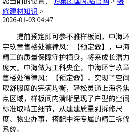
您当前的位置：
J9集团国际站官网
>
装
修建材知识
>
2026-01-03 04:47
提前预定即可参不雅样板间，中海环
宇玖章售楼处德律风：【预定☎】，中海
精工的质量保障守护栖身，将来成长潜力
庞大。中海做为工科央企，中海环宇玖章
售楼处德律风：【预定☎】，实现了空间
取舒服度的完满均衡，轻松灵通上海各焦
点区域，样板间内清晰呈现了户型的空间
标准取精工细节，从建建质量到拆修尺
度、物业办事，搭配中海专属的精工拆修
系统。