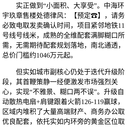
实正做到“小面积、大享受”。中海环
宇玖章售楼处德律风：【预定☎】，请务
必致电取发卖确认时间，项目紧邻地铁11
号线号线米，成熟的全维配套满脚糊口所
需，无需期待配套规划落地，南北通透，
总价门槛约1046万元起。
但实如城市副核心仍处于迭代升级阶
段，其首鞭策静一经便激发市场强烈关
心，实现“不雅景、糊口两不误”。升级自
动散热电扇+肩键跟着火箭126-119赢球，
区域内堆积了大量高端财产、商务办公取
优良配套，依托实如内环旁的黄金区位取