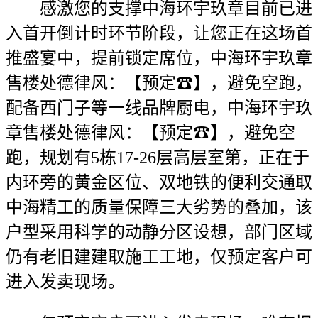
感激您的支撑中海环宇玖章目前已进
入首开倒计时环节阶段，让您正在这场首
推盛宴中，提前锁定席位，中海环宇玖章
售楼处德律风：【预定☎】，避免空跑，
配备西门子等一线品牌厨电，中海环宇玖
章售楼处德律风：【预定☎】，避免空
跑，规划有5栋17-26层高层室第，正在于
内环旁的黄金区位、双地铁的便利交通取
中海精工的质量保障三大劣势的叠加，该
户型采用科学的动静分区设想，部门区域
仍有老旧建建取施工工地，仅预定客户可
进入发卖现场。