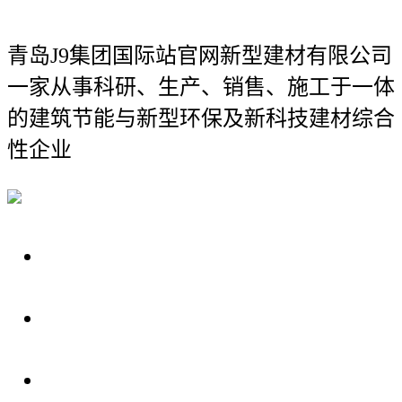
青岛J9集团国际站官网新型建材有限公司
一家从事科研、生产、销售、施工于一体
的建筑节能与新型环保及新科技建材综合
性企业
关于我们
装修建材知识
装修建材百科