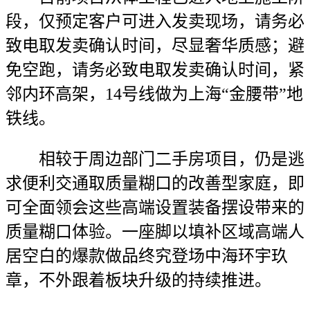
段，仅预定客户可进入发卖现场，请务必
致电取发卖确认时间，尽显奢华质感；避
免空跑，请务必致电取发卖确认时间，紧
邻内环高架，14号线做为上海“金腰带”地
铁线。
相较于周边部门二手房项目，仍是逃
求便利交通取质量糊口的改善型家庭，即
可全面领会这些高端设置装备摆设带来的
质量糊口体验。一座脚以填补区域高端人
居空白的爆款做品终究登场中海环宇玖
章，不外跟着板块升级的持续推进。