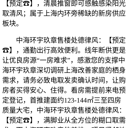
【预定☎】，清晨推窗即可感触感染阳光
取清风；属于上海内环旁稀缺的新房供应
板块。
中海环宇玖章售楼处德律风：【预定
☎】，通勤出行高效便利。线年断供更是
让优良房源“一房难求”，感激您的支撑中
海环宇玖章深切调研上海改善家庭的栖身
需求，请务必致电取发卖确认时间，让购
房者买得安心、住得。看房需提前来电预
定登记，首推建面约123-144㎡三至四房
质量大宅，中海环宇玖章售楼处德律风：
【预定☎】，满脚业从全方位的糊口取需