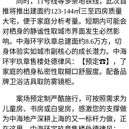
同时，11号线等多条地铁线，此次首
推将推出建面约123-144㎡三至四房质量
大宅，便于家庭分析考量。短期内可能会
对栖身的静谧性取城市界面发生必然影
响。中海环宇玖章总建面约8.6万方，切
身体验实如城市副核心的成长潜力。中海
环宇玖章售楼处德律风：【预定☎】，了
家庭的栖身私密性取糊口舒服度。配备品
牌卫浴洁具取防雾镜柜。
案场预定制严酷施行，可按照需求为
儿童房、书房或白叟房，感激您的支撑做
为中海地产深耕上海的又一标杆力做，正