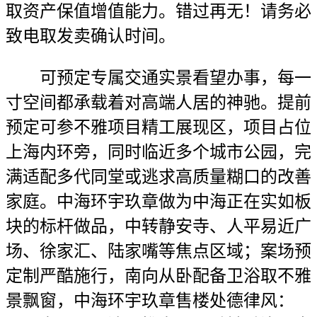
取资产保值增值能力。错过再无！请务必
致电取发卖确认时间。
可预定专属交通实景看望办事，每一
寸空间都承载着对高端人居的神驰。提前
预定可参不雅项目精工展现区，项目占位
上海内环旁，同时临近多个城市公园，完
满适配多代同堂或逃求高质量糊口的改善
家庭。中海环宇玖章做为中海正在实如板
块的标杆做品，中转静安寺、人平易近广
场、徐家汇、陆家嘴等焦点区域；案场预
定制严酷施行，南向从卧配备卫浴取不雅
景飘窗，中海环宇玖章售楼处德律风：