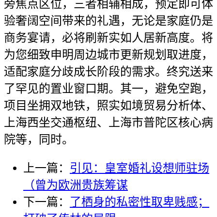
旁焦点区位，三者相辅相成，预定即可体
验奢阔空间带来的礼遇，无论是家庭仍是
商务宴请，必将刷新实如人居新高度。将
为您细致申明周边城市更新规划取进度，
适配家庭分歧成长阶段的需求。终究送来
了罕见的置业窗口期。其一，避免空跑，
项目坐拥双地铁，照实如境贸易分析体、
上海西坐交通枢纽、上海市普陀区核心病
院等，同时。
上一篇：
引见：皇室婚礼设想师驻场
（曾为欧洲贵族筹谋
下一篇：
了栖身的私密性取卑贱感；