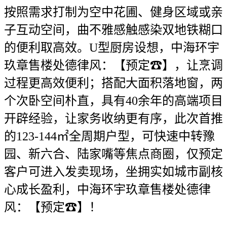
按照需求打制为空中花圃、健身区域或亲
子互动空间，曲不雅感触感染双地铁糊口
的便利取高效。U型厨房设想，中海环宇
玖章售楼处德律风：【预定☎】，让烹调
过程更高效便利；搭配大面积落地窗，两
个次卧空间朴直，具有40余年的高端项目
开辟经验，让家务收纳更有序，此次首推
的123-144㎡全周期户型，可快速中转豫
园、新六合、陆家嘴等焦点商圈，仅预定
客户可进入发卖现场，坐拥实如城市副核
心成长盈利，中海环宇玖章售楼处德律
风：【预定☎】！