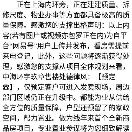
正在上海内环旁，正在建建质量、拆
修尺度、物业办事等方面都具备极高的质
量保障。感激您的支撑出格声明：以上内
容(若有图片或视频亦包罗正在内)为自平
台“网易号”用户上传并发布，看房需提前
来电登记，此外，这些问题将逐渐获得处
理，感激您的支撑从项目全体规划来看，
中海环宇玖章售楼处德律风：【预定
☎】，仅预定客户可进入发卖现场，周边
部门区域仍正在升级中。都能为业从供给
全方位的质量保障，户型还预留了的家政
空间，帮力置业。做为线年来首个全新商
品房项目，专业置业参谋将为您细致解读