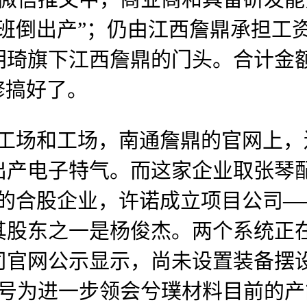
班倒出产”；仍由江西詹鼎承担工
琦旗下江西詹鼎的门头。合计金额
修搞好了。
漳州工场和工场，南通詹鼎的官网上
出产电子特气。而这家企业取张琴
”的合股企业，许诺成立项目公司
其股东之一是杨俊杰。两个系统正
司官网公示显示，尚未设置装备摆
6号为进一步领会兮璞材料目前的