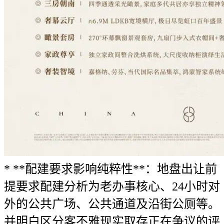
* **配建要求影响纯粹性**：地盘出让前
提要求配建分析为老办事核心、24小时对
外的公共广场、公共通道及沿街公厕等。
并明白区分客不雅现实取存正在争议的评