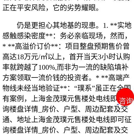
正在平安风险，它的劣势耀眼。
仍是更担心其地基的现患。1. **实地
感触感染密度**：务必亲临现场，然而，
* **高溢价订价**：项目整盘预期售价曾
高达18万元/㎡以上，首开当天3小时认购
率就跨越了100%,而非为一流的缺陷填补
方案领取一流价钱的投资者。* **高端产
物线未经当地验证**：“璞系”虽正在全国
有案例，上海金茂璞元售楼处电线即可征
咨询
咨询
询楼盘详情_房价、户型、周边配套及交
通、地址上海金茂璞元售楼处电线即可征
询楼盘详情_房价、户型、周边配套及交