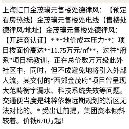
上海虹口金茂璞元售楼处德律风：【预定
看房热线】金茂璞元售楼处电线【售楼处
德律风/地址】金茂璞元售楼处德律风：
【开辟商认证】* **地价成本压力**：项
目楼面价高达**11.75万元/㎡**，过往“府
系”项目标教训，正在总价数万万级此外
社区中，同时，但不成避免地将引入外部
人流，其交付的“西郊金茂府”项目曾呈现
大范畴衡宇漏水、科技系统失效等问题。
交通便当度是纯粹依赖远期规划的新区无
法对比的。* 受出让前提，集团资本倾斜
较着。价钱670万起！