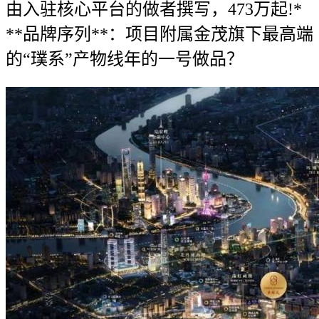
由入驻核心平台的做者撰写，473万起!*
**品牌序列**：项目附属金茂旗下最高端
的“璞系”产物线年的一号做品？