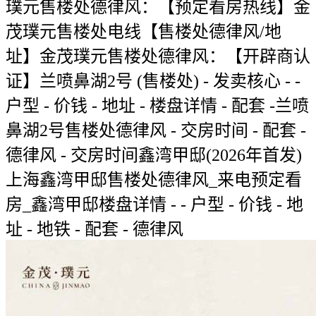
璞元售楼处德律风：【预定看房热线】金
茂璞元售楼处电线【售楼处德律风/地
址】金茂璞元售楼处德律风：【开辟商认
证】兰喷鼻湖2号 (售楼处) - 发卖核心 - -
户型 - 价钱 - 地址 - 楼盘详情 - 配套 -兰喷
鼻湖2号售楼处德律风 - 交房时间 - 配套 -
德律风 - 交房时间鑫湾甲邸(2026年首发)
上海鑫湾甲邸售楼处德律风_来电预定看
房_鑫湾甲邸楼盘详情 - - 户型 - 价钱 - 地
址 - 地铁 - 配套 - 德律风