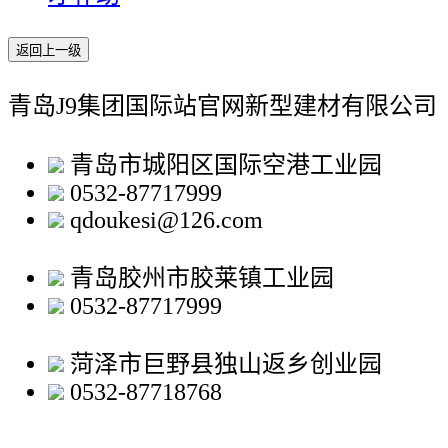
返回上一级
青岛J9集团国际站官网新型建材有限公司
青岛市城阳区国际空港工业园
0532-87717999
qdoukesi@126.com
青岛胶州市胶莱镇工业园
0532-87717999
菏泽市巨野县独山返乡创业园
0532-87718768