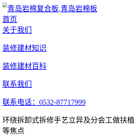
首页
关于我们
装修建材知识
装修建材百科
联系我们
联系电话：0532-87717999
环绕拆卸式拆修手艺立异及分会工做扶植
等焦点