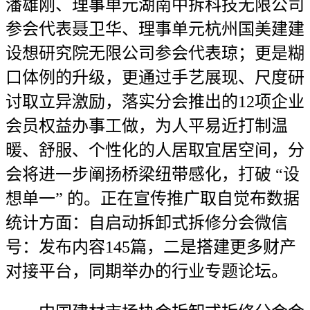
潘雄刚、理事单元湖南中拆科技无限公司
参会代表聂卫华、理事单元杭州国美建建
设想研究院无限公司参会代表琼；更是糊
口体例的升级，更通过手艺展现、尺度研
讨取立异激励，落实分会推出的12项企业
会员权益办事工做，为人平易近打制温
暖、舒服、个性化的人居取宜居空间，分
会将进一步阐扬桥梁纽带感化，打破 “设
想单一” 的。正在宣传推广取自觉布数据
统计方面：自启动拆卸式拆修分会微信
号：发布内容145篇，二是搭建更多财产
对接平台，同期举办的行业专题论坛。