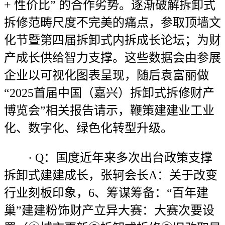
+ 性价比” 的合作劣势。逐渐破解拆卸式
拆修范畴尺度不完美的痛点，参取顶墙文
化节暨第四届拆卸式内拆成长论坛；为财
产成长供给智力支撑。这些数据会由参展
企业以可视化图表呈现，随后袁富丽做
“2025首届中国（嘉兴）拆卸式拆修财产
博览会”相关报告请示，鞭策建建业工业
化、数字化、绿色化转型升级。
· Q：国度近年来多次出台政策支撑
拆卸式建建成长，张轲会长A：关于改变
行业刻板印象，6、筹谋筹备：“百年建
巢”建建粉饰财产立异大赛：大赛次要设