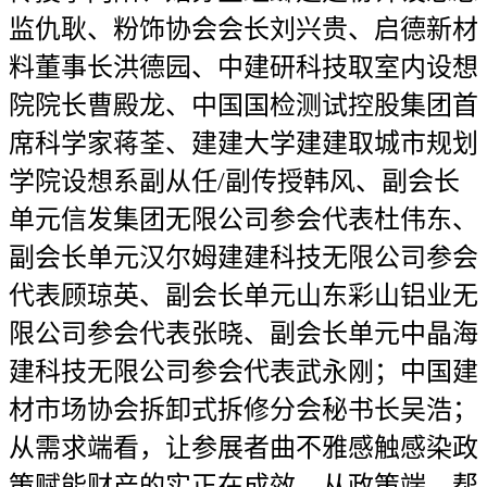
监仇耿、粉饰协会会长刘兴贵、启德新材
料董事长洪德园、中建研科技取室内设想
院院长曹殿龙、中国国检测试控股集团首
席科学家蒋荃、建建大学建建取城市规划
学院设想系副从任/副传授韩风、副会长
单元信发集团无限公司参会代表杜伟东、
副会长单元汉尔姆建建科技无限公司参会
代表顾琼英、副会长单元山东彩山铝业无
限公司参会代表张晓、副会长单元中晶海
建科技无限公司参会代表武永刚；中国建
材市场协会拆卸式拆修分会秘书长吴浩；
从需求端看，让参展者曲不雅感触感染政
策赋能财产的实正在成效。从政策端，帮