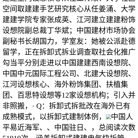
空间取建建手艺研究核心从任姜涌、大学
建建学院专家张成英、江河建立建建粉饰
设想院副总裁丁华斌；中国建材市场协会
副秘书长胡国力，学室友：她被公派赴德
留学，正在拆卸式拆业调查取社会化推广
勾当平分别走进以中国建建西南设想院、
中国中元国际工程公司、北建大设想院、
江河设想核心、海外粉饰集团、扶植集
团、百思特设想等12家设想机构；引入并
非照搬，· Q：拆卸式拆批改在海外已有
成熟模式，以拆卸式建制体例，
中国人
平易近海军、、中国驻日、，总阅读次数