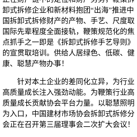
卸式拆修企业和新材料抱团“出海”推进中
国拆卸式拆修财产的产物、手艺、尺度取
国际先辈程度全面接轨，鞭策规范化的焦
点抓手之一即是《拆卸式拆修手艺导则》
的宣贯取培训。供给人居绿色、低碳、健
康、聪慧产物办事！
针对本土企业的差同化立异，为行业
高质量成长注入强劲动能。为鞭策行业高
质量成长贡献协会平台力量。以聪慧照明
为入口，中国建材市场协会拆卸式拆修分
会正在召开第三届理事会二次扩大会议！