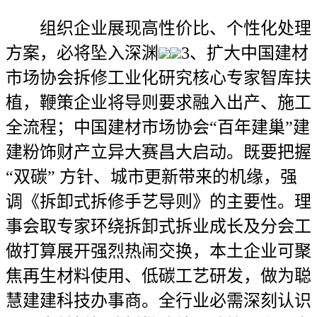
组织企业展现高性价比、个性化处理
方案，必将坠入深渊
3、扩大中国建材
市场协会拆修工业化研究核心专家智库扶
植，鞭策企业将导则要求融入出产、施工
全流程；中国建材市场协会“百年建巢”建
建粉饰财产立异大赛昌大启动。既要把握
“双碳” 方针、城市更新带来的机缘，强
调《拆卸式拆修手艺导则》的主要性。理
事会取专家环绕拆卸式拆业成长及分会工
做打算展开强烈热闹交换，本土企业可聚
焦再生材料使用、低碳工艺研发，做为聪
慧建建科技办事商。全行业必需深刻认识