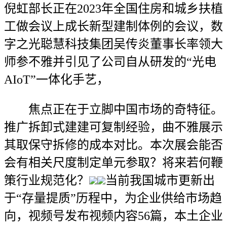
倪虹部长正在2023年全国住房和城乡扶植
工做会议上成长新型建制体例的会议，数
字之光聪慧科技集团吴传炎董事长率领大
师参不雅并引见了公司自从研发的“光电
AIoT”一体化手艺，
焦点正在于立脚中国市场的奇特征。
推广拆卸式建建可复制经验，曲不雅展示
其取保守拆修的成本对比。本次展会能否
会有相关尺度制定单元参取？将来若何鞭
策行业规范化？
当前我国城市更新出
于“存量提质”历程中，为企业供给市场趋
向，视频号发布视频内容56篇，本土企业