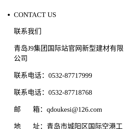
CONTACT US
联系我们
青岛J9集团国际站官网新型建材有限
公司
联系电话：0532-87717999
联系电话：0532-87718768
邮 箱：qdoukesi@126.com
地 址：青岛市城阳区国际空港工