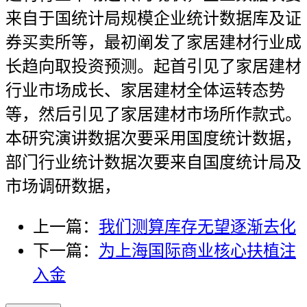
来自于国统计局规模企业统计数据库及证
券买卖所等，最初阐发了家居建材行业成
长趋向取投资预测。起首引见了家居建材
行业市场成长、家居建材全体运转态势
等，然后引见了家居建材市场所作款式。
本研究演讲数据次要采用国度统计数据，
部门行业统计数据次要来自国度统计局及
市场调研数据，
上一篇：
我们测算库存无望逐渐去化
下一篇：
为上海国际商业核心扶植注
入金