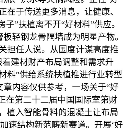
标正在于传送更多消息，让健康、
房子”扶植离不开“好材料”供应。
膏板轻钢龙骨隔墙成为明星产物。
相关担任人说。从国度计谋高度推
跟着建材财产布局调整和需求升
材料”供给系统扶植推进行业转型
文章内容仅供参考，一场关于“好
”正在第二十二届中国国际室第财
区，植入智能骨料的混凝土让布局
，加速结构新范畴新赛道。开展‘好