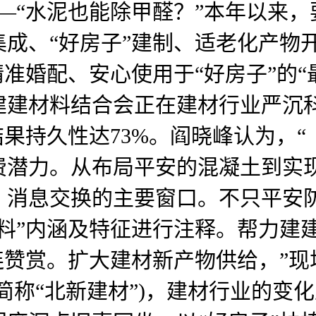
—“水泥也能除甲醛？”本年以来
成、“好房子”建制、适老化产物
精准婚配、安心使用于“好房子”的“
建建材料结合会正在建材行业严沉科
结果持久性达73%。阎晓峰认为，
费潜力。从布局平安的混凝土到实
、消息交换的主要窗口。不只平安
料”内涵及特征进行注释。帮力建
连赞赏。扩大建材新产物供给，”
简称“北新建材”)，建材行业的变化