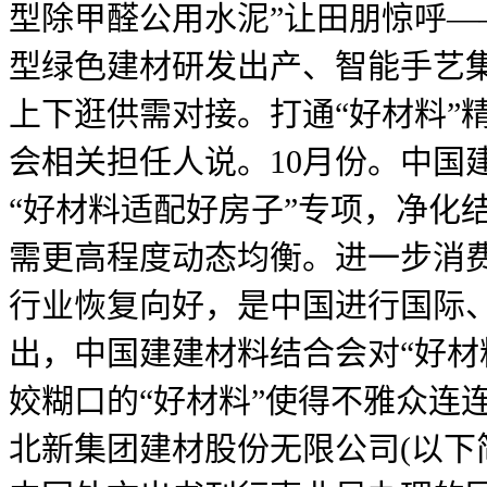
型除甲醛公用水泥”让田朋惊呼—
型绿色建材研发出产、智能手艺集
上下逛供需对接。打通“好材料”
会相关担任人说。10月份。中国
“好材料适配好房子”专项，净化
需更高程度动态均衡。进一步消
行业恢复向好，是中国进行国际
出，中国建建材料结合会对“好材
姣糊口的“好材料”使得不雅众连
北新集团建材股份无限公司(以下