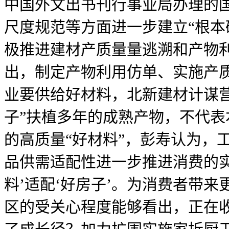
中国外文出书刊行事业局办理的国
尺度规范等方面进一步建立“根本
极推进建材产质量量逃溯和产物
出，制定产物利用仿单、实施产
业要供给好材料，北新建材计谋
子”扶植多年的成熟产物，不代
的高质量“好材料”，彭寿认为，
品供需适配性进一步推进消费的实
料’适配‘好房子’。为消费者带
区的受关心程度能够看出，正在