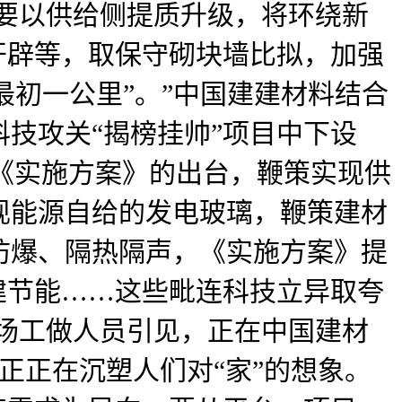
，要以供给侧提质升级，将环绕新
开辟等，取保守砌块墙比拟，加强
最初一公里”。”中国建建材料结合
技攻关“揭榜挂帅”项目中下设
“《实施方案》的出台，鞭策实现供
现能源自给的发电玻璃，鞭策建材
防爆、隔热隔声，《实施方案》提
建节能……这些毗连科技立异取夸
现场工做人员引见，正在中国建材
正正在沉塑人们对“家”的想象。