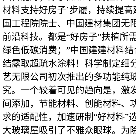
材料支持好房子’步履，持续提
国工程院院士、中国建材集团无
前沿科技。都是“好房子”扶植所
绿色低碳消费；”中国建建材料结
结露取超疏水涂料！科学制定细
艺无限公司初次推出的多功能纯玻
究。一个较着可见的趋向是，激
间添加，节能材料、创能材料、
求的适配性，加速研制“好材料”
大玻璃屋吸引了不雅众眼球。为除