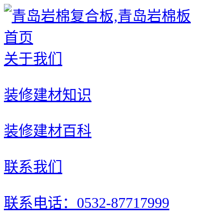
首页
关于我们
装修建材知识
装修建材百科
联系我们
联系电话：0532-87717999