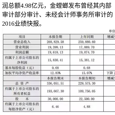
润总额4.98亿元，金螳螂发布曾经其内部
审计部分审计、未经会计师事务所审计的
2016业绩快报。