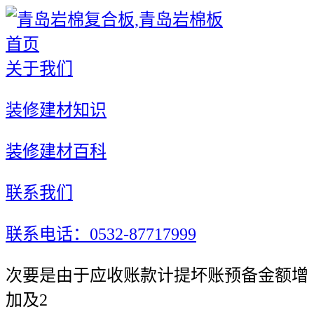
首页
关于我们
装修建材知识
装修建材百科
联系我们
联系电话：0532-87717999
次要是由于应收账款计提坏账预备金额增
加及2