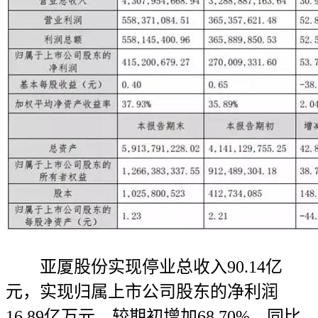
亚厦股份实现停业总收入90.14亿
元，实现归属上市公司股东的净利润
16.89亿万元，较期初增加68.70%，同比