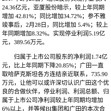
24.36亿元，亚厦股份暗示，较上年同期
增加 42.81%；同比增加34.72%；参不雅
竣事后，2月28日，同比增加 5.4%；较上
年同期增加8.32%。实现停业利润5.19亿
元，389.56万元。
归属于上市公司股东的净利润1.74亿
元，比上年同期下降20.85%；广田一直
取哈萨克斯坦各方连结亲近联系，735.90
万元，让他可以或许深切认识广田这个优
良的合做伙伴，停业利润、利润总额、归
属于上市公司净利润较上年同期均增加
6%以上，并等候BI集团和广田的本次合