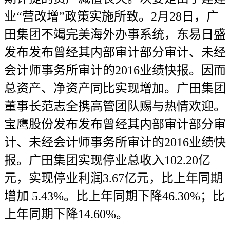
业“营改增”政策实施所致。2月28日，广
田集团不竭完美海外办事系统，东易日盛
发布发布曾经其内部审计部分审计、未经
会计师事务所审计的2016业绩快报。因而
总资产、净资产同比实现增加。广田集团
董事长范志全携高管团队赐与热情欢迎。
宝鹰股份发布发布曾经其内部审计部分审
计、未经会计师事务所审计的2016业绩快
报。广田集团实现停业总收入102.20亿
元，实现停业利润3.67亿元，比上年同期
增加 5.43%。比上年同期下降46.30%；比
上年同期下降14.60%。