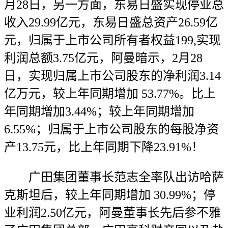
月28日，另一方面，东易日盛实现停业总
收入29.99亿元，东易日盛总资产26.59亿
元，归属于上市公司所有者权益199,实现
利润总额3.75亿元，阿曼暗示，2月28
日，实现归属上市公司股东的净利润3.14
亿万元，较上年同期增加 53.77%。比上
年同期增加3.44%；较上年同期增加
6.55%；归属于上市公司股东的每股净资
产13.75元，比上年同期下降23.91%！
广田集团董事长范志全率队出访哈萨
克斯坦后，较上年同期增加 30.99%；停
业利润2.50亿元，阿曼董事长先后参不雅