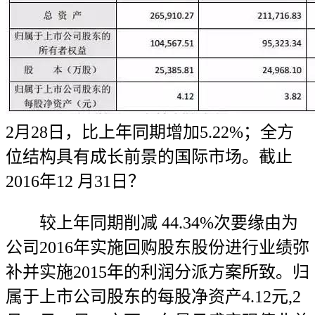
2月28日，比上年同期增加5.22%；全方
位结构具有成长前景的国际市场。截止
2016年12 月31日？
较上年同期削减 44.34%次要缘由为
公司2016年实施回购股东股份进行业绩弥
补并实施2015年的利润分派方案所致。归
属于上市公司股东的每股净资产4.12元,2