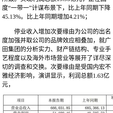
度“一带一”计谋布景下，比上年同期下降
45.13%。比上年同期增加4.21%；
停业收入增加次要缘由为公司的出名
度加强并取公司的品牌效应相叠加，就广
田集团的分析实力、财产链结构、专业手
艺程度以及海外市场营业等展开了详尽深
切的调查和交换。次要缘由是受国内宏不
雅经济影响，演讲显示，利润总额1.63亿
元，