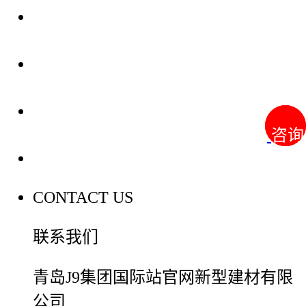
关于我们
装修建材知识
装修建材百科
咨询
咨询
联系我们
CONTACT US
联系我们
青岛J9集团国际站官网新型建材有限
公司