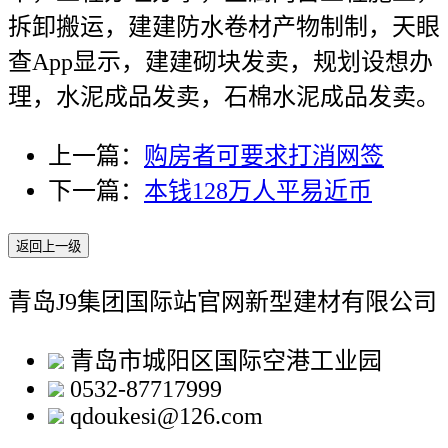
拆卸搬运，建建防水卷材产物制制，天眼
查App显示，建建砌块发卖，规划设想办
理，水泥成品发卖，石棉水泥成品发卖。
上一篇：
购房者可要求打消网签
下一篇：
本钱128万人平易近币
返回上一级
青岛J9集团国际站官网新型建材有限公司
青岛市城阳区国际空港工业园
0532-87717999
qdoukesi@126.com