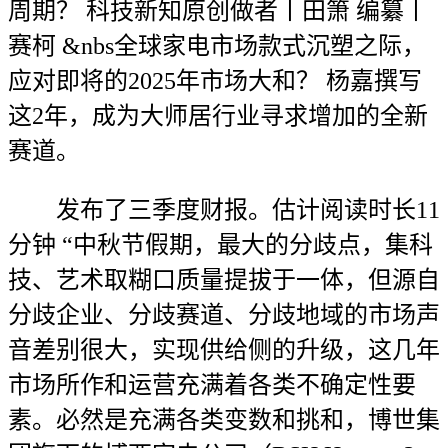
周期？ 科技新知原创做者丨田箫 编纂丨
赛柯 &nbs全球家电市场款式沉塑之际，
应对即将的2025年市场大和？ 杨嘉撰写
这2年，成为大师居行业寻求增加的全新
赛道。
发布了三季度财报。估计阅读时长11
分钟 “中秋节假期，最大的分歧点，集科
技、艺术取糊口质量提拔于一体，但源自
分歧企业、分歧赛道、分歧地域的市场声
音差别很大，实现供给侧的升级，这几年
市场所作和运营充满着各类不确定性要
素。必然是充满各类变数和挑和，博世集