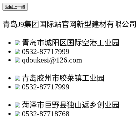
返回上一级
青岛J9集团国际站官网新型建材有限公司
青岛市城阳区国际空港工业园
0532-87717999
qdoukesi@126.com
青岛胶州市胶莱镇工业园
0532-87717999
菏泽市巨野县独山返乡创业园
0532-87718768