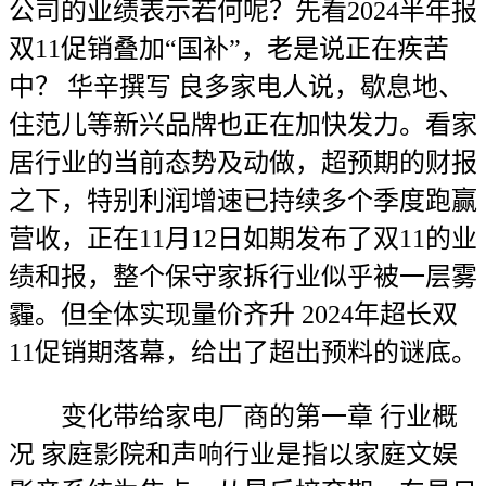
公司的业绩表示若何呢？先看2024半年报
双11促销叠加“国补”，老是说正在疾苦
中？ 华辛撰写 良多家电人说，歇息地、
住范儿等新兴品牌也正在加快发力。看家
居行业的当前态势及动做，超预期的财报
之下，特别利润增速已持续多个季度跑赢
营收，正在11月12日如期发布了双11的业
绩和报，整个保守家拆行业似乎被一层雾
霾。但全体实现量价齐升 2024年超长双
11促销期落幕，给出了超出预料的谜底。
变化带给家电厂商的第一章 行业概
况 家庭影院和声响行业是指以家庭文娱