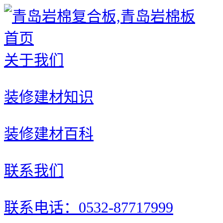
首页
关于我们
装修建材知识
装修建材百科
联系我们
联系电话：0532-87717999