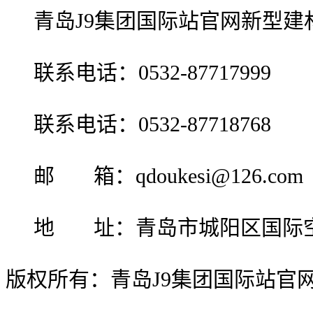
青岛J9集团国际站官网新型建
联系电话：0532-87717999
联系电话：0532-87718768
邮 箱：qdoukesi@126.com
地 址：青岛市城阳区国际
版权所有：青岛J9集团国际站官