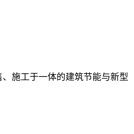
售、施工于一体的建筑节能与新型