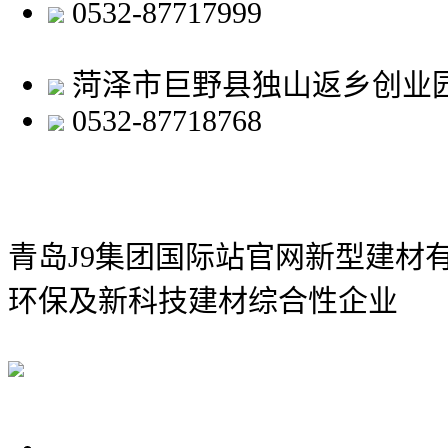
0532-87717999
菏泽市巨野县独山返乡创业
0532-87718768
青岛J9集团国际站官网新型建材
环保及新科技建材综合性企业