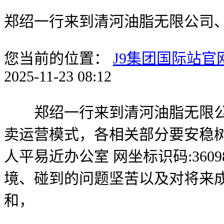
郑绍一行来到清河油脂无限公司
您当前的位置：
J9集团国际站官
2025-11-23 08:12
郑绍一行来到清河油脂无限公司
卖运营模式，各相关部分要安稳
人平易近办公室 网坐标识码:36
境、碰到的问题坚苦以及对将来
和，