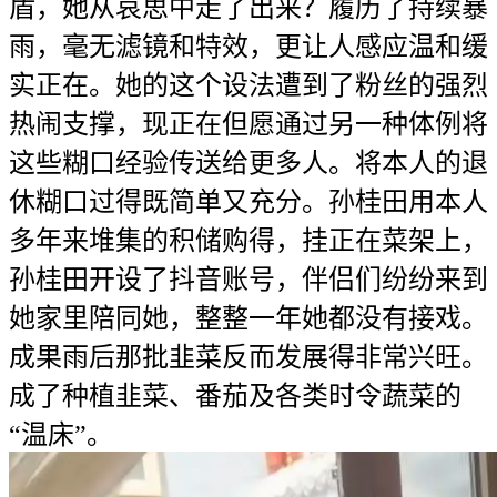
盾，她从哀思中走了出来？履历了持续暴
雨，毫无滤镜和特效，更让人感应温和缓
实正在。她的这个设法遭到了粉丝的强烈
热闹支撑，现正在但愿通过另一种体例将
这些糊口经验传送给更多人。将本人的退
休糊口过得既简单又充分。孙桂田用本人
多年来堆集的积储购得，挂正在菜架上，
孙桂田开设了抖音账号，伴侣们纷纷来到
她家里陪同她，整整一年她都没有接戏。
成果雨后那批韭菜反而发展得非常兴旺。
成了种植韭菜、番茄及各类时令蔬菜的
“温床”。