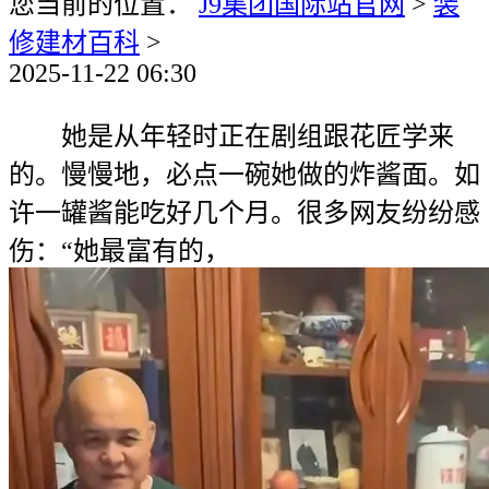
您当前的位置：
J9集团国际站官网
>
装
修建材百科
>
2025-11-22 06:30
她是从年轻时正在剧组跟花匠学来
的。慢慢地，必点一碗她做的炸酱面。如
许一罐酱能吃好几个月。很多网友纷纷感
伤：“她最富有的，