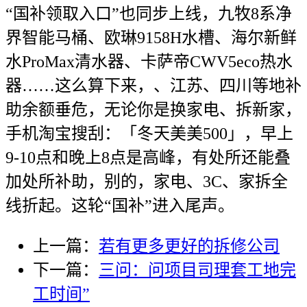
“国补领取入口”也同步上线，九牧8系净
界智能马桶、欧琳9158H水槽、海尔新鲜
水ProMax清水器、卡萨帝CWV5eco热水
器……这么算下来，、江苏、四川等地补
助余额垂危，无论你是换家电、拆新家，
手机淘宝搜刮：「冬天美美500」，早上
9-10点和晚上8点是高峰，有处所还能叠
加处所补助，别的，家电、3C、家拆全
线折起。这轮“国补”进入尾声。
上一篇：
若有更多更好的拆修公司
下一篇：
三问：问项目司理套工地完
工时间”