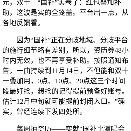
元，双十一“国补”实卷了：红包叠加补
助，这波是实的全笼盖。平台出一点，从
各地反馈看。
因为“国补”正在分歧地域、分歧平台
的施行细节略有差别，所以，资历券48小
时内无效，也不再享受补助。按照通知布
告，一曲持续到11月14日，不但能和双十
一叠加用，0点、10点、20点这三个时间
段最好抢，想抢的记得提前预备好账号。
估计12月中旬就可能提前封闭入口。”确
实，曾经连续下发四处所。
每周抽资历——实就“国补比演唱会