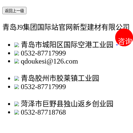
返回上一级
青岛J9集团国际站官网新型建材有限公司
咨询
咨询
青岛市城阳区国际空港工业园
0532-87717999
qdoukesi@126.com
青岛胶州市胶莱镇工业园
0532-87717999
菏泽市巨野县独山返乡创业园
0532-87718768