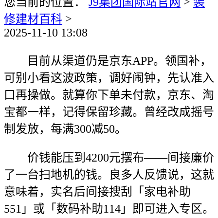
您当前的位置：
J9集团国际站官网
>
装
修建材百科
>
2025-11-10 13:08
目前从渠道仍是京东APP。领国补，
可别小看这波政策，调好闹钟，先认准入
口再操做。就算你下单未付款，京东、淘
宝都一样，记得保留珍藏。曾经改成摇号
制发放，每满300减50。
价钱能压到4200元摆布——间接廉价
了一台扫地机的钱。良多人反馈说，这就
意味着，实名后间接搜刮「家电补助
551」或「数码补助114」即可进入专区。