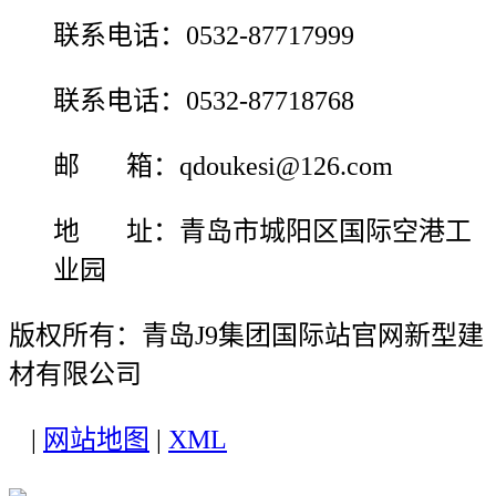
联系电话：0532-87717999
联系电话：0532-87718768
邮 箱：qdoukesi@126.com
地 址：青岛市城阳区国际空港工
业园
版权所有：青岛J9集团国际站官网新型建
材有限公司
|
网站地图
|
XML