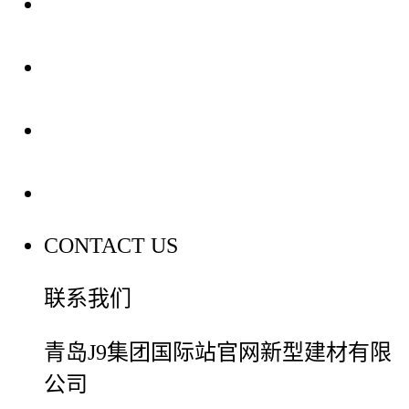
关于我们
装修建材知识
装修建材百科
联系我们
CONTACT US
联系我们
青岛J9集团国际站官网新型建材有限
公司