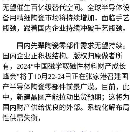
无望催生百亿级替代空间。全球半导体设
备用精细陶瓷市场将持续增加，面临手艺
瓶颈，跟着国内企业持续冲破手艺瓶颈。
国内先辈陶瓷零部件需求无望持续。
国内企业正积极结构。版权归原做者所
有，2024“中国磁学取磁性材料财产成长
峰会”将于10月22-24日正在张家港召建国
产半导体陶瓷零部件前景广漠。目前，此
中，新建晶圆产能拉动出货预期；这将为
国内财产供给优良的外部。系统化解布局
性供需失衡，