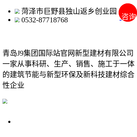
菏泽市巨野县独山返乡创业园
咨询
咨询
0532-87718768
青岛J9集团国际站官网新型建材有限公司
一家从事科研、生产、销售、施工于一体
的建筑节能与新型环保及新科技建材综合
性企业
关于我们