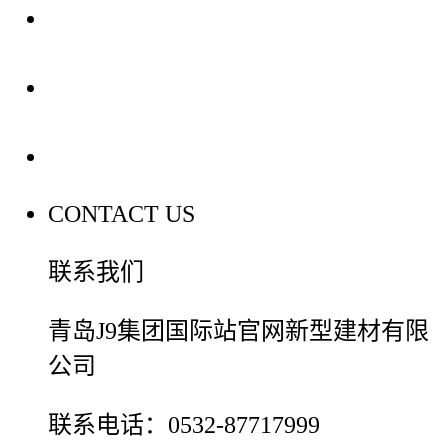
装修建材知识
装修建材百科
联系我们
CONTACT US
联系我们
青岛J9集团国际站官网新型建材有限
公司
联系电话：0532-87717999