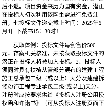
后不退。项目资金来历为国有资金，潜正
在投标人初次利用该网坐需进行免费注
册，七投标文件递交截止时间：2025年6
月4日下战书15：30时！
获取体例：投标文件每套售价500
元，存案机关核准，未按获取投标文件的
潜正在投标人将被加入投标。2、投标人
须同时具有扶植从管部分颁布的建建工程
施工总承包二级（或以上）天分及建建拆
修粉饰工程专业承包二级(或以上)天分，
注册时应按要求供给《投标人注册公用授
权函和许诺书》（可从投标人注册页面下