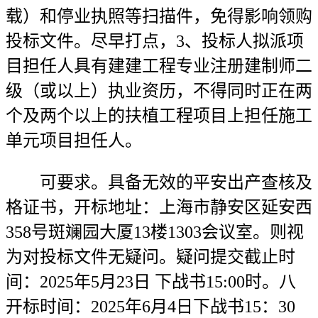
载）和停业执照等扫描件，免得影响领购
投标文件。尽早打点，3、投标人拟派项
目担任人具有建建工程专业注册建制师二
级（或以上）执业资历，不得同时正在两
个及两个以上的扶植工程项目上担任施工
单元项目担任人。
可要求。具备无效的平安出产查核及
格证书，开标地址：上海市静安区延安西
358号斑斓园大厦13楼1303会议室。则视
为对投标文件无疑问。疑问提交截止时
间：2025年5月23日 下战书15:00时。八
开标时间：2025年6月4日下战书15：30