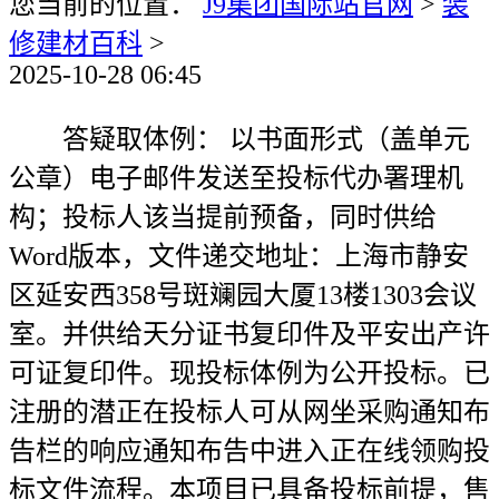
您当前的位置：
J9集团国际站官网
>
装
修建材百科
>
2025-10-28 06:45
答疑取体例： 以书面形式（盖单元
公章）电子邮件发送至投标代办署理机
构；投标人该当提前预备，同时供给
Word版本，文件递交地址：上海市静安
区延安西358号斑斓园大厦13楼1303会议
室。并供给天分证书复印件及平安出产许
可证复印件。现投标体例为公开投标。已
注册的潜正在投标人可从网坐采购通知布
告栏的响应通知布告中进入正在线领购投
标文件流程。本项目已具备投标前提，售