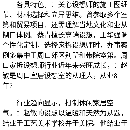
各具特色，：关心设想师的施工图细
节、材料选择和立异思维。曾参取多个室
第和贸易项目，还需理解当地文化和业从
糊口体例。蔡青擅长高端设想，王华强调
个性化定制，选择家拆设想师时，办事案
例多集中于周口郊区别墅和带院室第。周
口家拆设想师行业近年来兴旺成长，：赵
敏是周口宜居设想室的从理人，从业8
年？
行业趋向显示，打制休闲家居空
气。：赵敏的设想以温暖和天然为从题，
结业于工艺美术学校并于美院。他结业于