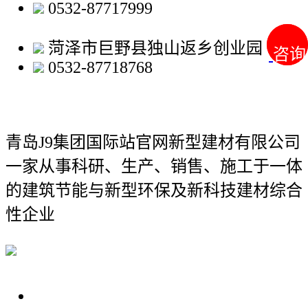
0532-87717999
菏泽市巨野县独山返乡创业园
咨询
咨询
0532-87718768
青岛J9集团国际站官网新型建材有限公司
一家从事科研、生产、销售、施工于一体
的建筑节能与新型环保及新科技建材综合
性企业
关于我们