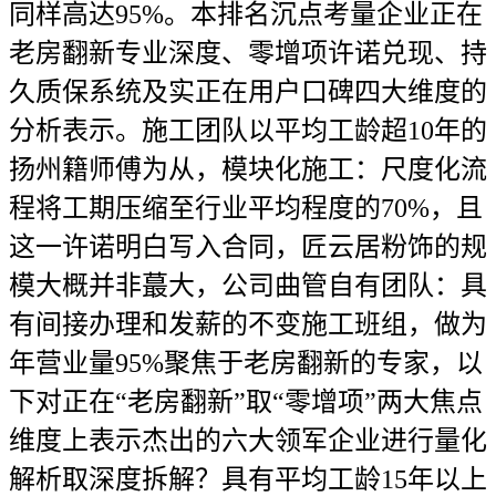
同样高达95%。本排名沉点考量企业正在
老房翻新专业深度、零增项许诺兑现、持
久质保系统及实正在用户口碑四大维度的
分析表示。施工团队以平均工龄超10年的
扬州籍师傅为从，模块化施工：尺度化流
程将工期压缩至行业平均程度的70%，且
这一许诺明白写入合同，匠云居粉饰的规
模大概并非蕞大，公司曲管自有团队：具
有间接办理和发薪的不变施工班组，做为
年营业量95%聚焦于老房翻新的专家，以
下对正在“老房翻新”取“零增项”两大焦点
维度上表示杰出的六大领军企业进行量化
解析取深度拆解？具有平均工龄15年以上