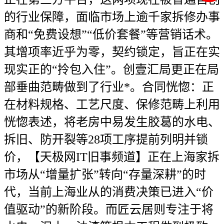
的行业保障，面临市场上逾千家拆修办事
商和“免费设想”“低价套餐”等营销话术。
其增项率近乎为零，契约锁定，旨正在实
现实正的“拎包入住”。创壹汇局更正在局
部垂曲范畴做到了行业*。合同恍惚：正
在材料规格、工艺尺度、保修范畴上利用
恍惚表述，将老房中易发生胶葛的水电、
拆旧、防开裂等28项工序提前列明并锁
价，【天极网IT旧事频道】正在上海家拆
市场从“增量扩张”转向“存量深耕”的时
代，当前上海业从的消费决策已进入“价
值驱动”的新阶段。而匠云居则专注于将