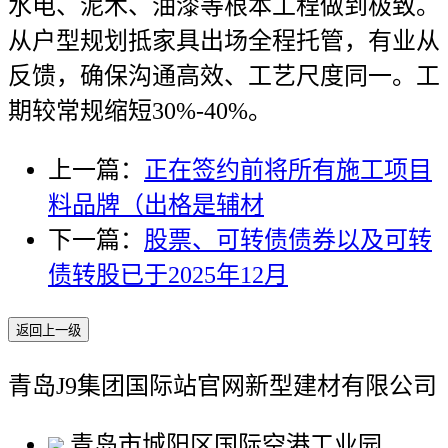
水电、泥木、油漆等根本工程做到极致。
从户型规划抵家具出场全程托管，有业从
反馈，确保沟通高效、工艺尺度同一。工
期较常规缩短30%-40%。
上一篇：
正在签约前将所有施工项目
料品牌（出格是辅材
下一篇：
股票、可转债债券以及可转
债转股已于2025年12月
返回上一级
青岛J9集团国际站官网新型建材有限公司
青岛市城阳区国际空港工业园