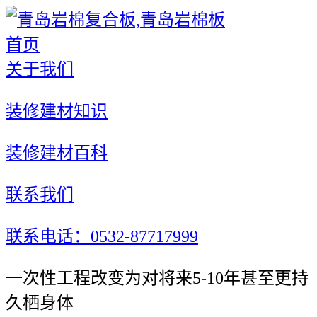
首页
关于我们
装修建材知识
装修建材百科
联系我们
联系电话：0532-87717999
一次性工程改变为对将来5-10年甚至更持
久栖身体