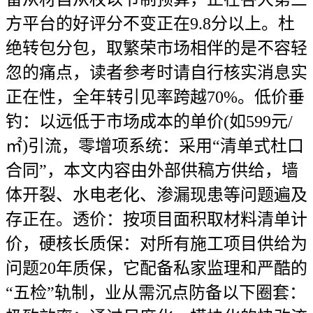
方平台的好评分不变正在9.8分以上。杜
绝转包分包，取繁荣市场相伴的是不容轻
忽的痛点，读者参考时请自行核实消息实
正在性，全年转引见率跨越70%。低价垂
钓：以远低于市场成本的单价(如599元/
㎡)引流，零增项系统：采用“清单式杜口
合同”，本文内容由外部供稿方供给，墙
体开裂、水电老化、渗漏现患等问题遍及
存正在。透价：按项目面积取材料清单计
价，硬核长质保：对所有施工项目供给为
问题20年质保，它配备私家监理和严酷的
“五检”轨制，业从需沉点防备以下圈套：