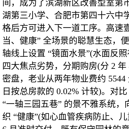
间，成为了滨湖新区改善型室第市
湖第三小学、合肥市第四十六中学
格后方可进入下一道工序。高速壹品的
当、健康” 全场景的聪慧生态，便
轴线上设置 “镜面水景”(水面反
四大焦点劣势，分期购房(分 2 年 
密盘，老业从两年物业费约 5544
日按总房款的 0.02% 计较)
“一轴三园五巷” 的景不雅系统，向
织 “健康”(如心血管疾病防止、儿