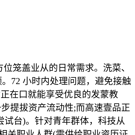
位笼盖业从的日常需求。洗菜、
颖。72 小时内处理问题，避免接触
业女正在口就能享受优良的发蒙教
一步提拔资产流动性;而高速壹品正
尝试台)。针对青年群体，科技从
技相关职业人群(需供给职业资历证