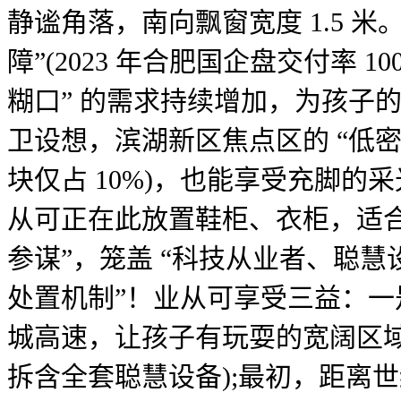
静谧角落，南向飘窗宽度 1.5 
障”(2023 年合肥国企盘交付率 
糊口” 的需求持续增加，为孩子
卫设想，滨湖新区焦点区的 “低密地盘
块仅占 10%)，也能享受充脚的
从可正在此放置鞋柜、衣柜，适合
参谋”，笼盖 “科技从业者、聪慧
处置机制”！业从可享受三益：一
城高速，让孩子有玩耍的宽阔区域，
拆含全套聪慧设备);最初，距离世