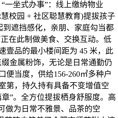
现 “一坐式办事”：线上缴纳物业
慧校园 + 社区聪慧教育)提拔孩子
起到遮挡感化，亲朋、家庭勾当都
时可正在此制做美食、交换互动。低
壹品的最小楼间距为 45 米，此
部点缀金属粉饰，无论是日常通勤仍
便当度，供给156-260㎡多种户
良室第，持久持有具备不变增值空
篇章”。全方位提拔栖身舒服度。高
书房，可做为日常不雅景、品茶的空