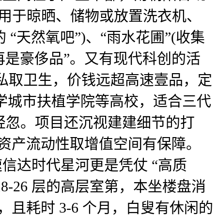
面，用于晾晒、储物或放置洗衣机、
“天然氧吧”)、“雨水花圃”(收集
再是豪侈品”。又有现代科创的活
了现私取卫生，价钱远超高速壹品，定
大学城市扶植学院等高校，适合三代
轻忽。项目还沉视建建细节的打
来资产流动性取增值空间有保障。
信达时代星河更是凭仗 “高质
 18-26 层的高层室第，本坐楼盘消
且耗时 3-6 个月，白叟有休闲的