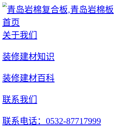
首页
关于我们
装修建材知识
装修建材百科
联系我们
联系电话：0532-87717999