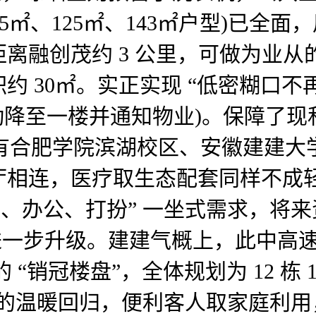
05㎡、125㎡、143㎡户型)已全
融创茂约 3 公里，可做为业从的 
约 30㎡。实正实现 “低密糊口不
可从动降至一楼并通知物业)。保障
还有合肥学院滨湖校区、安徽建建
厅相连，医疗取生态配套同样不成
息、办公、打扮” 一坐式需求，将
长进一步升级。建建气概上，此中高速
的 “销冠楼盘”，全体规划为 12 栋
 的温暖回归，便利客人取家庭利用，