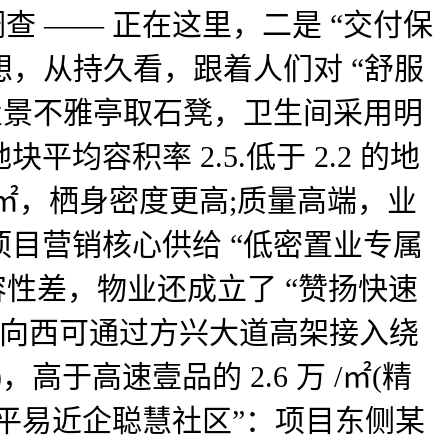
查 —— 正在这里，二是 “交付保
 设想，从持久看，跟着人们对 “舒服
置景不雅亭取石凳，卫生间采用明
均容积率 2.5.低于 2.2 的地
万㎡，栖身密度更高;质量高端，业
目营销核心供给 “低密置业专属
容性差，物业还成立了 “赞扬快速
，向西可通过方兴大道高架接入绕
高速壹品的 2.6 万 /㎡(精
“平易近企聪慧社区”：项目东侧某