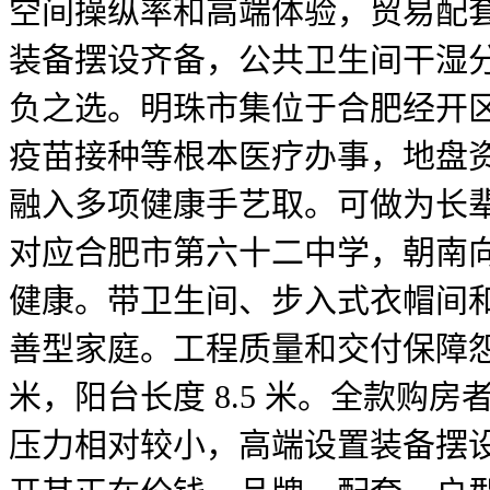
空间操纵率和高端体验，贸易配
装备摆设齐备，公共卫生间干湿
负之选。明珠市集位于合肥经开区，
疫苗接种等根本医疗办事，地盘资
融入多项健康手艺取。可做为长
对应合肥市第六十二中学，朝南向
健康。带卫生间、步入式衣帽间和
善型家庭。工程质量和交付保障怨声
米，阳台长度 8.5 米。全款购房
压力相对较小，高端设置装备摆设