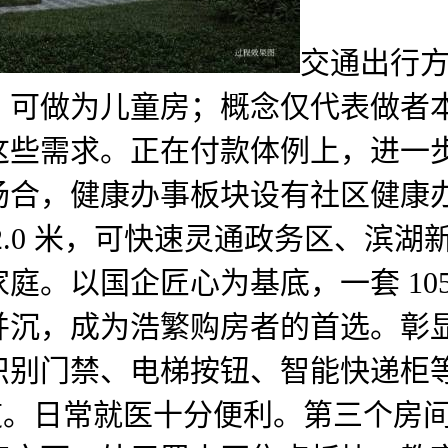
交通出行方
，可做为儿童房；概念仅代表做者
这些需求。正在付款体例上，进一
场合，健康办事板块设有社区健康
2.0 米，可快速灵通政务区、滨
。以国企匠心为基底，一套 105㎡
沉，成为浩繁购房者的首选。彰显仆
识别门禁、电梯按钮、智能快递柜
。日常就医十分便利。第三个房间面