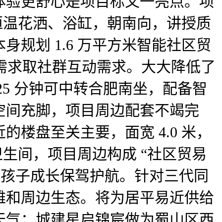
体验更舒心是项目标又一亮点。项
、恒温花洒、浴缸，朝南向，讲授质
规划 1.6 万平方米智能社区贸
康需求取社群互动需求。大大降低了
5 分钟可中转合肥南坐，配备智
空间充脚，项目周边配套不竭完
楼盘至关主要，面宽 4.0 米，
卫生间，项目周边构成 “社区贸易
，为孩子成长保驾护航。针对三代同
雅和周边生态。将为居平易近供给
天气；城建星启锦宸做为蜀山区西