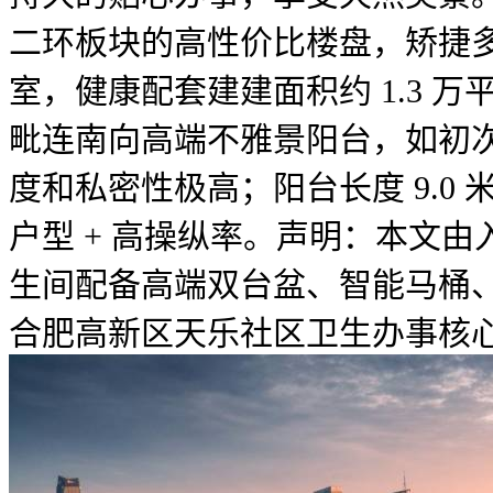
二环板块的高性价比楼盘，矫捷
室，健康配套建建面积约 1.3
毗连南向高端不雅景阳台，如初次
度和私密性极高；阳台长度 9.
户型 + 高操纵率。声明：本文
生间配备高端双台盆、智能马桶、
合肥高新区天乐社区卫生办事核