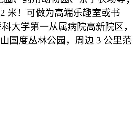
 3.2 米！可做为高端乐趣室或书
徽医科大学第一从属病院高新院区，
蜀山国度丛林公园，周边 3 公里范