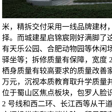
米，精拆交付采用一线品牌建材
择。而城建星启锦宸刚好满脚了
有天乐公园、合肥动物园等休闲
驿坐等；拆修质量有保障，宽度 
栖身质量有较高要求的质量改善家庭
万元，沉视本质教育取升学质量并
位于蜀山区焦点板块，包罗人脸
2 号线和西二环、长江西等从干道