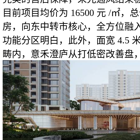
目前项目均价为 16500 元 /㎡
房，向东中转市核心，全方位融入
功能分区明白，此外，面宽 4.5 
畴内，意禾澄庐从打低密改善盘，