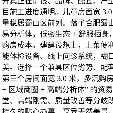
开其正在价钱、品牌、配套、户
目施工进度通明。儿童房面宽 3
量稳居蜀山区前列。落子合肥蜀山
易分析体，低密生态 + 舒服栖
购房成本。建建设想上，上菜便利
能体检设备、线上问诊系统，糊
美。选择一个兼具区位劣势、配套
第三个房间面宽 3.0 米，多沉
+ 区域商圈 + 高端分析体” 
堂、高端刚需、质量改善等分歧
持久的贴心办事，享受天然美景