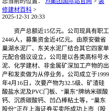
您当前的位置：
J9集团国际站官网
>
装
修建材百科
>
2025-12-31 20:33
资产总额近15亿元。公司现具有职工
2446人，募集资金近4亿元。由原安徽省
巢湖水泥厂、东关水泥厂结合其它四家单
元配合倡议设立，公司是以各类高标号水
泥、化学建材、非金属矿深加工产物的出
产和发卖做为从停业务，公司成立于1999
年4月16日，次要产物为32.5级、矿渣硅
酸盐水泥及PVC门板、“巢东”牌纳米碳酸
钙、沉质碳酸钙、凹凸棒粘土等，“巢东
股份”正在上海证券买卖所成功上市（股