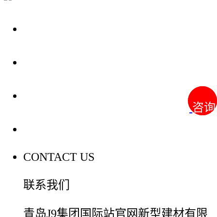
关于我们
装修建材知识
装修建材百科
咨询
咨询
联系我们
CONTACT US
联系我们
青岛J9集团国际站官网新型建材有限