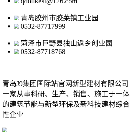
qdoukesi@126.com
青岛胶州市胶莱镇工业园
0532-87717999
菏泽市巨野县独山返乡创业园
0532-87718768
青岛J9集团国际站官网新型建材有限公司
一家从事科研、生产、销售、施工于一体
的建筑节能与新型环保及新科技建材综合
性企业