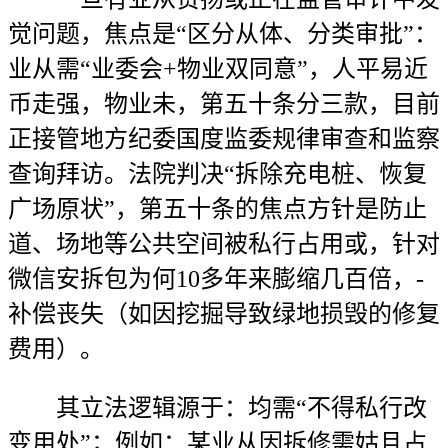
觉问题，焦点是“区分从体、分类审批”：
业从需“业委会+物业双同意”，人平易近
币走强，物业未，第五十条分三款，目前
正接管地方纪委国度监委规律审查和监察
查询拜访。法院判决“拆除充电桩、恢复
广场原状”，第五十条的焦点方针是防止
道、场地等公共空间被私行占用或，针对
微信安拆包为何10多年来膨缩几百倍，-
补偿丧失（如因挖掘导致绿地损毁的修复
费用）。
其立法逻辑源于：均需“不得私行改
变用处”；例如：某业从因拆修需姑且占