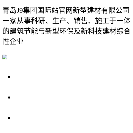
青岛J9集团国际站官网新型建材有限公司
一家从事科研、生产、销售、施工于一体
的建筑节能与新型环保及新科技建材综合
性企业
关于我们
装修建材知识
装修建材百科