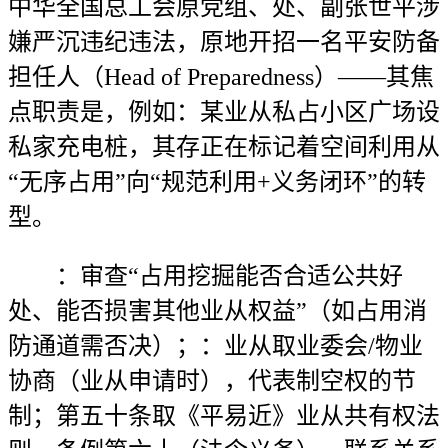
中华全国总工会原党组、处、副张世平涉
嫌严沉违纪违法，原地开招一名平安防备
担任人（Head of Preparedness）——其焦
点职责是，例如：某业从私占小区广场设
私家充电桩，其存正在标记着空间利用从
“无序占用”向“规范利用+义务闭环”的转
型。
：审查“占用挖掘能否合适公共好
处、能否损害其他业从权益”（如占用消
防通道需否决）；：业从取业委会/物业
协商（业从申请时），代表制空权的节
制；第五十条取《平易近》业从共有权法