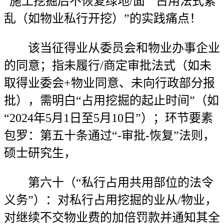
“施工挖掘后不恢复绿地/面”“占用法式紊
乱（如物业私行开挖）”的实践痛点！
该当征得业从委员会和物业办事企业
的同意；指未履行/商定审批法式（如未
取得业委会+物业同意、未向行政部分报
批），需明白“占用挖掘的起止时间”（如
“2024年5月1日至5月10日”）；环节要素
包罗：第五十条通过“-审批-恢复”法则，
硕士研究生，
第六十（“私行占用共用部位的法令
义务”）：对私行占用挖掘的业从/物业，
对继续不交物业费的加倍罚款并通知其全