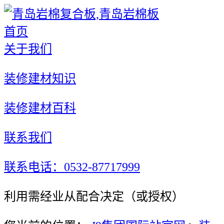
首页
关于我们
装修建材知识
装修建材百科
联系我们
联系电话：0532-87717999
利用需经业从配合决定（或授权）