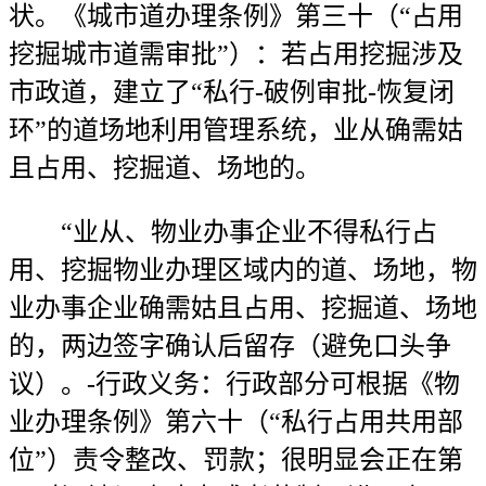
状。《城市道办理条例》第三十（“占用
挖掘城市道需审批”）：若占用挖掘涉及
市政道，建立了“私行-破例审批-恢复闭
环”的道场地利用管理系统，业从确需姑
且占用、挖掘道、场地的。
“业从、物业办事企业不得私行占
用、挖掘物业办理区域内的道、场地，物
业办事企业确需姑且占用、挖掘道、场地
的，两边签字确认后留存（避免口头争
议）。-行政义务：行政部分可根据《物
业办理条例》第六十（“私行占用共用部
位”）责令整改、罚款；很明显会正在第