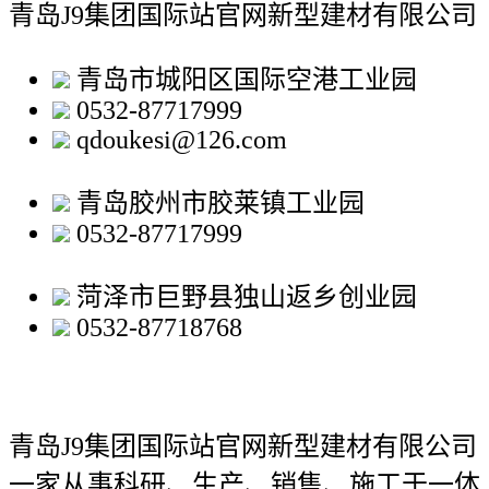
青岛J9集团国际站官网新型建材有限公司
青岛市城阳区国际空港工业园
0532-87717999
qdoukesi@126.com
青岛胶州市胶莱镇工业园
0532-87717999
菏泽市巨野县独山返乡创业园
0532-87718768
青岛J9集团国际站官网新型建材有限公司
一家从事科研、生产、销售、施工于一体