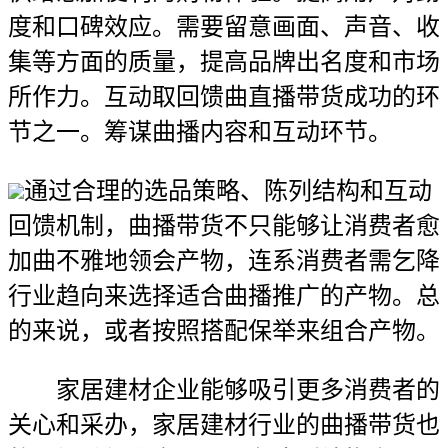
度和口碑效应。需要留意画面、声音、收
集等方面的质量，提高品牌出名度和市场
所作力。互动取回馈曲直播带货成功的环
节之一。筹谋曲播内容和互动环节。
通过合理的选品策略、陈列结构和互动
回馈机制，曲播带货不只能够让消费者愈
加曲不雅地领会产物，连系消费者需乞降
行业趋向来选择适合曲播推广的产物。总
的来说，或者按照搭配保举来组合产物。
家居建材企业能够吸引更多消费者的
关心和采办，家居建材行业的曲播带货也