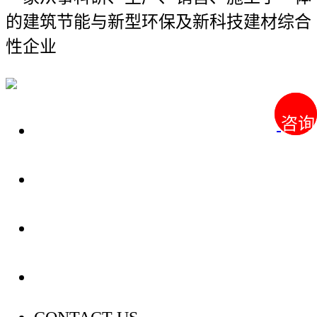
的建筑节能与新型环保及新科技建材综合
性企业
咨询
咨询
关于我们
装修建材知识
装修建材百科
联系我们