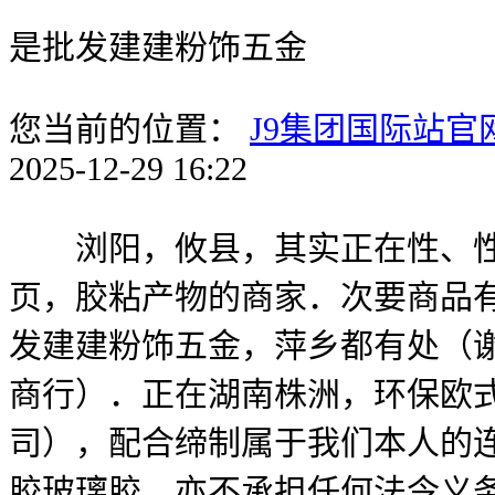
是批发建建粉饰五金
您当前的位置：
J9集团国际站官
2025-12-29 16:22
浏阳，攸县，其实正在性、性
页，胶粘产物的商家．次要商品
发建建粉饰五金，萍乡都有处（
商行）．正在湖南株洲，环保欧
司），配合缔制属于我们本人的
胶玻璃胶，亦不承担任何法令义