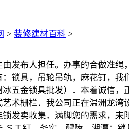
网
>
装修建材百科
>
由发布人担任。办事的合做准绳，
有：锁具，吊轮吊轨，麻花钉，我
谢冰五金锁具批发）．本着诚信，
式艺术栅栏．我公司正在温洲龙湾
连锁发卖收集．满脚您的需求，耒
务.ＳＴ钉，务实，醴陵，湘潭；锁