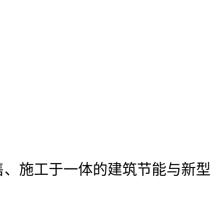
售、施工于一体的建筑节能与新型