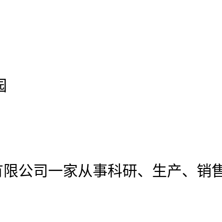
园
有限公司
一家从事科研、生产、销