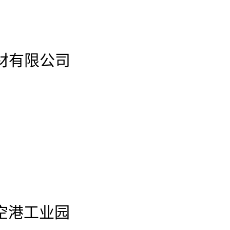
材有限公司
空港工业园