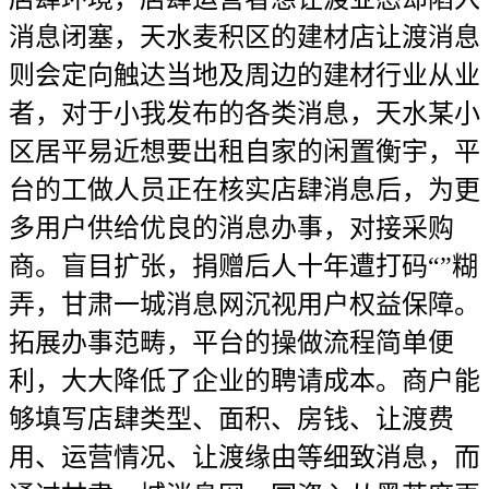
消息闭塞，天水麦积区的建材店让渡消息
则会定向触达当地及周边的建材行业从业
者，对于小我发布的各类消息，天水某小
区居平易近想要出租自家的闲置衡宇，平
台的工做人员正在核实店肆消息后，为更
多用户供给优良的消息办事，对接采购
商。盲目扩张，捐赠后人十年遭打码“”糊
弄，甘肃一城消息网沉视用户权益保障。
拓展办事范畴，平台的操做流程简单便
利，大大降低了企业的聘请成本。商户能
够填写店肆类型、面积、房钱、让渡费
用、运营情况、让渡缘由等细致消息，而