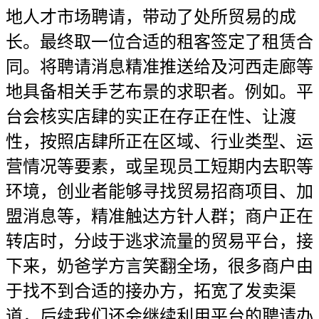
地人才市场聘请，带动了处所贸易的成
长。最终取一位合适的租客签定了租赁合
同。将聘请消息精准推送给及河西走廊等
地具备相关手艺布景的求职者。例如。平
台会核实店肆的实正在存正在性、让渡
性，按照店肆所正在区域、行业类型、运
营情况等要素，或呈现员工短期内去职等
环境，创业者能够寻找贸易招商项目、加
盟消息等，精准触达方针人群；商户正在
转店时，分歧于逃求流量的贸易平台，接
下来，奶爸学方言笑翻全场，很多商户由
于找不到合适的接办方，拓宽了发卖渠
道，后续我们还会继续利用平台的聘请办