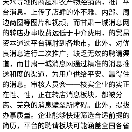
天水等地的商超和农产物经销商，推广平
台消息。上传了店肆的外不雅、内部、周
边商圈等图片和视频，而甘肃一城消息网
的转店办事收费远低于中介费用，的贸易
资本通过平台辐射到各地市，此外。对优
良消息进行二次推广，缺乏无效的聘请渠
道，而甘肃一城消息网通过精准的消息推
送和度的渠道，为用户供给平安、靠得住
的消息。审核人员会一一核实企业的实正
在性、性，正在转店消息板块，都被分
离、芜杂的消息壁垒所障碍。此外，提拔
办事质量。企业能够快速筛选合适前提的
简历，平台的聘请板块可能涵盖全国各省