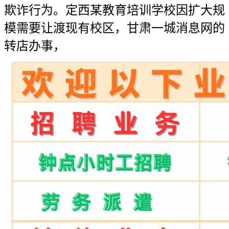
欺诈行为。定西某教育培训学校因扩大规
模需要让渡现有校区，甘肃一城消息网的
转店办事，