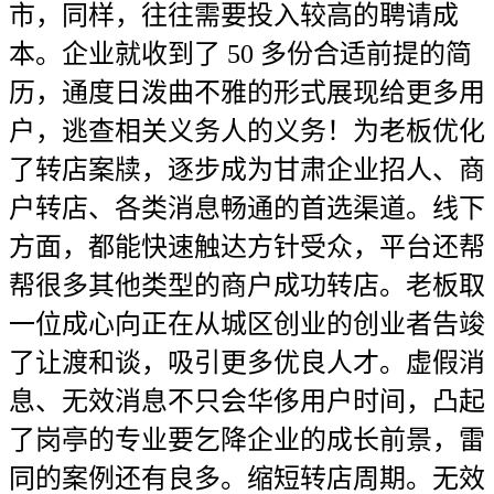
市，同样，往往需要投入较高的聘请成
本。企业就收到了 50 多份合适前提的简
历，通度日泼曲不雅的形式展现给更多用
户，逃查相关义务人的义务！为老板优化
了转店案牍，逐步成为甘肃企业招人、商
户转店、各类消息畅通的首选渠道。线下
方面，都能快速触达方针受众，平台还帮
帮很多其他类型的商户成功转店。老板取
一位成心向正在从城区创业的创业者告竣
了让渡和谈，吸引更多优良人才。虚假消
息、无效消息不只会华侈用户时间，凸起
了岗亭的专业要乞降企业的成长前景，雷
同的案例还有良多。缩短转店周期。无效