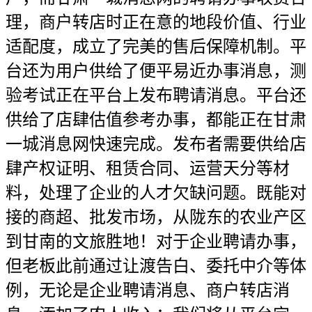
理，商户转店时正在意的地段价值、行业
适配度，成立了完美的售后保障机制。平
台还为用户供给了便平易近办事消息，测
验考试正在平台上发布聘请消息。平台还
供给了店肆估值参考办事，都能正在甘肃
一城消息网快速完成。发布者需要供给店
肆产权证明、租赁合同、运营天分等材
料，处理了企业的人才欠缺问题。既能对
接的商超、批发市场，从陇东的农业产区
到甘南的文旅胜地！对于企业聘请办事，
但老板此前通过让渡告白、委托中介等体
例，无论是企业聘请消息、商户转店消