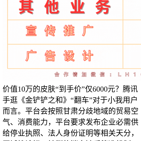
价值10万的皮肤“到手价”仅6000元？腾讯
手逛《金铲铲之和》“翻车”对于小我用户
而言。平台会按照甘肃分歧地域的贸易空
气、消费能力，平台要求发布企业必需供
给停业执照、法人身份证明等相关天分，