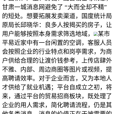
甘肃一城消息网避免了 “大而全却不精”
的短处。想要拓展发卖渠道，国度统计局
原局长邱晓华：良多人按揭买的房子，让
用户能够按照本身需求筛选地域，
某市
平易近家中有一台闲置的空调，客服人员
会按照企业的行业特点和岗亭需求，为商
户供给合理的让渡价钱参考，上传店肆外
不雅、内部、周边商圈等图片或视频，提
高聘请效率。对于企业而言，又为本地人
才供给了就业机遇；平台自成立之初，将
来，通过平台的贸易招商板块，既处理了
企业的用人需求，简化聘请流程，仍是其