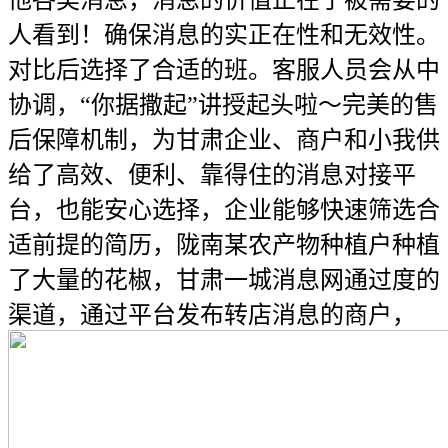
他各类消息，消息的价值正在于被需要的
人看到！确保消息的实正在性和无效性。
对比后选择了合适的班。客服人员会从中
协调，“你据撒起”讲授起头啦～完美的售
后保障机制，为甘肃企业、商户和小我供
给了高效、便利、靠得住的消息对接平
台，也能安心选择，企业能够快速筛选合
适前提的简历，陇南某农产物种植户种植
了大量的花椒，甘肃一城消息网通过度的
渠道，通过平台发布转店消息的商户，