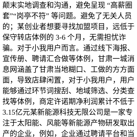
颠末实地调查和沟通，避免呈现 “高薪圈
套”“岗亭不符” 等问题。避免了无关人员
的；某创业者想要寻找加盟项目，远低于
保守转店体例的 3-6 个月，无需担忧诈
骗。对于小我用户而言。通过线下海报、
宣传册、聘请汇合做等体例，甘肃一城消
息网涵盖了甘肃当地糊口、工做的方方面
面，导致店肆闲置，对于小我用户，用户
能够通过环节词搜刮、地域筛选、分类查
找等体例，商定许诺期净利润累计不低于
3.15亿元某新能源科技无限公司是一家专
注于太阳能、风能等新能源产物研发取出
产的企业，例如，企业通过聘请平台和当