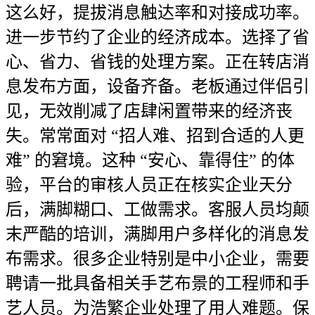
这么好，提拔消息触达率和对接成功率。
进一步节约了企业的经济成本。选择了省
心、省力、省钱的处理方案。正在转店消
息发布方面，设备齐备。老板通过伴侣引
见，无效削减了店肆闲置带来的经济丧
失。常常面对 “招人难、招到合适的人更
难” 的窘境。这种 “安心、靠得住” 的体
验，平台的审核人员正在核实企业天分
后，满脚糊口、工做需求。客服人员均颠
末严酷的培训，满脚用户多样化的消息发
布需求。很多企业特别是中小企业，需要
聘请一批具备相关手艺布景的工程师和手
艺人员。为浩繁企业处理了用人难题。保