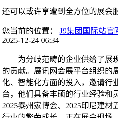
还可以或许享遭到全方位的展会
您当前的位置：
J9集团国际站官
2025-12-24 06:34
为分歧范畴的企业供给了展现产
的贡献。展讯网会展平台组织的
化、智能化方面的投入，邀请行业
台，他们具备丰硕的行业经验和
2025泰州家博会、2025印尼
行业的繁荣成长。正在展会现场