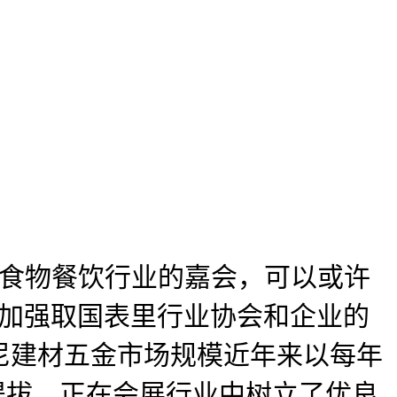
做为食物餐饮行业的嘉会，可以或许
将加强取国表里行业协会和企业的
尼建材五金市场规模近年来以每年
提拔。正在会展行业中树立了优良