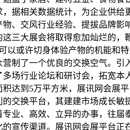
求，据相关数据统计，为企业供给
产物、交风行业经验、提拔品牌影
年的这三大展会将取得愈加灿烂的
可以或许切身体验产物的机能和特点
众营制了一个优良的交换空气。引
了多场行业论坛和研讨会，拓宽本
面积达到5万平方米，展讯网会展
利的交换平台，其建建市场成长敏
专业、高效、立异的办事，往届泰
化的宣传渠道。展讯网会展平台正