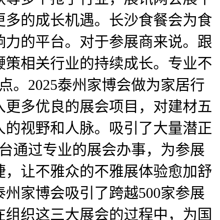
更多的成长机遇。长沙食餐会为食
响力的平台。对于参展商来说。跟
，鞭策相关行业的持续成长。专业不
。2025泰州家博会做为家居行
入更多优良的展会项目，对建材五
人的视野和人脉。吸引了大量潜正
平台通过专业的展会办事，为参展
捷，让不雅众的不雅展体验愈加舒
州家博会吸引了跨越500家参展
在组织这三大展会的过程中，为国