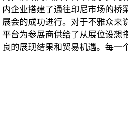
内企业搭建了通往印尼市场的桥
展会的成功进行。对于不雅众来
平台为参展商供给了从展位设想
良的展现结果和贸易机遇。每一