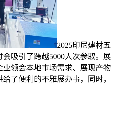
2025印尼建材五
会吸引了跨越5000人次参取。展
企业领会本地市场需求、展现产物
供给了便利的不雅展办事，同时，
。