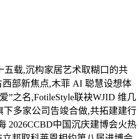
十五载,沉构家居艺术取糊口的共
部新焦点,木菲 AI 聪慧设想体
,FotileStyle联袂WJID 维几
下多家公司告竣合做,共拓建建行
2026CCBD中国沉庆建博会火热
沉磅发布立邦取科莱恩相约第八届进博会