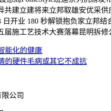
异共建立建将来立邦取雄安优采供应链
13 日开业 180 秒解锁抱负家
五届施工艺技术大赛落幕昆明拆修
智能化的健康
畴的硬件毛病或其它不成抗
有限公司