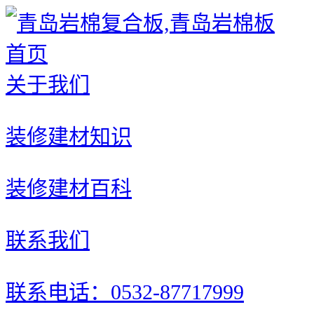
首页
关于我们
装修建材知识
装修建材百科
联系我们
联系电话：0532-87717999