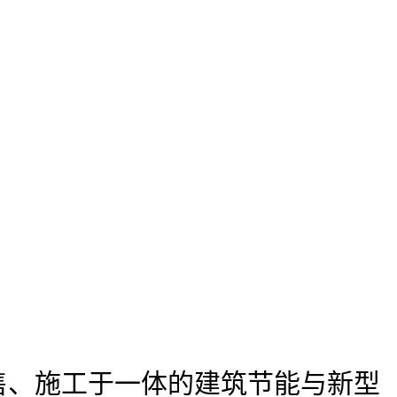
售、施工于一体的建筑节能与新型