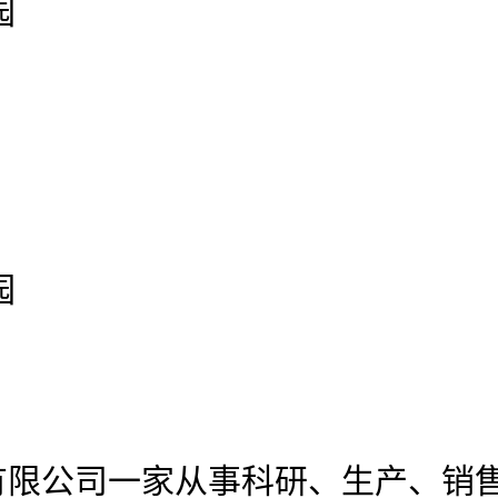
园
园
有限公司
一家从事科研、生产、销