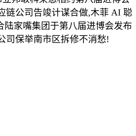
公司告竣计谋合做,木菲 AI 聪
立邦结合陆家嘴集团于第八届进博会发布
公司保举南市区拆修不消愁!