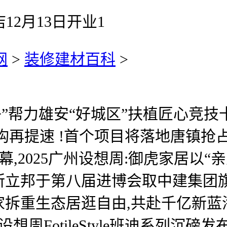
2月13日开业1
网
>
装修建材百科
>
帮力雄安“好城区”扶植匠心竞技
再提速 !首个项目将落地唐镇抢占西
,2025广州设想周:御虎家居以“亲爱”之名
所立邦于第八届进博会取中建集团旗
重生态居逛自由,共赴千亿新蓝海 
设想周FotileStyle班迪系列