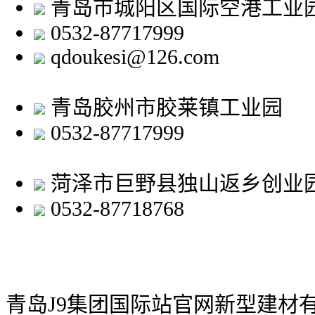
青岛市城阳区国际空港工业
0532-87717999
qdoukesi@126.com
青岛胶州市胶莱镇工业园
0532-87717999
菏泽市巨野县独山返乡创业
0532-87718768
青岛J9集团国际站官网新型建材