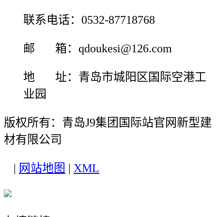
联系电话：0532-87718768
邮 箱：qdoukesi@126.com
地 址：青岛市城阳区国际空港工
业园
版权所有：青岛J9集团国际站官网新型建
材有限公司
|
网站地图
|
XML