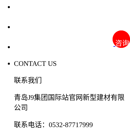
装修建材知识
装修建材百科
咨询
咨询
联系我们
CONTACT US
联系我们
青岛J9集团国际站官网新型建材有限
公司
联系电话：0532-87717999