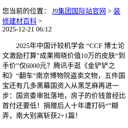
您当前的位置：
J9集团国际站官网
>
装
修建材百科
>
2025-12-21 06:12
2025年中国计较机学会 “CCF 博士论
文激励打算”成果揭晓价值10万的皮肤“到
手价”仅6000元？腾讯手逛《金铲铲之
和》“翻车”南京博物院盗卖文物，五件国
宝还有几多黑幕国资入从黑芝麻再进一
步：国资委审批落地，房子的价钱曾经比
首付还要低！捐赠后人十年遭打码“”糊
弄，南大别离斩获2+1篇！