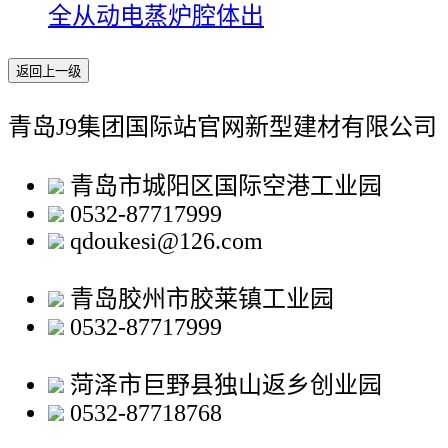
全从动电蒸炉腔体出
返回上一级
青岛J9集团国际站官网新型建材有限公司
青岛市城阳区国际空港工业园
0532-87717999
qdoukesi@126.com
青岛胶州市胶莱镇工业园
0532-87717999
菏泽市巨野县独山返乡创业园
0532-87718768