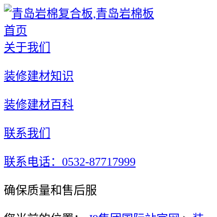
首页
关于我们
装修建材知识
装修建材百科
联系我们
联系电话：0532-87717999
确保质量和售后服