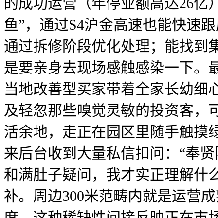
的成功运营（年停业额高达26亿
鱼”，通过S4沪金高速也能快速
通过拆修阶段优化处理；能找到
是要亲身去现场感触感染一下。
当地改善型买家带着全家长幼细
及轻忽那些嗅觉灵敏的投资客，
活余地，走正在园区里随手触摸
来后台收到大量私信扣问：“奉贤
和满肚子疑问，我才实正理解什么
补。周边300米范畴内就是运营成
席。这种稀缺性间接反映正在市