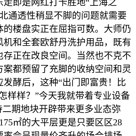
东走即是网红打卡胜地“上海之
南北通透性稍显不脚的问题就需要
体的楼盘实正在屈指可数。大师仍
风机和全套欧舒丹洗护用品，既有
也存正在改良空间。当然也不克不
方案都预留了充脚的收纳空间和灵
应发酵后，这种“出门即富贵！比
怎样样？”今天我就带着专业设备
待二期地块开辟带来更多业态弥
75㎡的大平层更是只要区区28
要率会呈现量价齐升的场合排场。