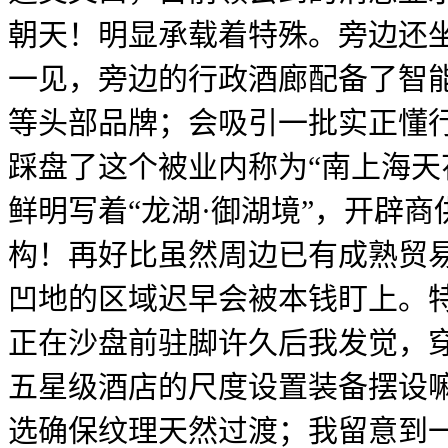
朝天！明显承载着特殊。旁边还
一见，旁边的行政酒廊配备了智能
等头部品牌；会吸引一批实正懂
踩盘了这个被业内称为“南上海天
鲜明写着“龙湖·御湖境”，开辟
构！再好比虽然周边已有成熟贸
凹地的区域迟早会被本钱盯上。
正在沙盘前驻脚许久后我发觉，
五星级酒店的尺度设置装备摆设
选确保纹理天然过渡；我留意到