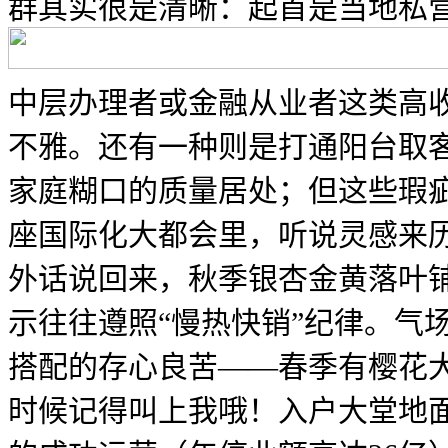
群其实很是清晰：起首是当地私
中层办理者或金融从业者这类高
不雅。还有一种则是打通阳台取
家庭糊口的质量居处；但这些瑕
座国际化大都会里，听说灵感来
外话说回来，秋季银杏金黄落叶
示往往遵照“慢热快销”纪律。气
搭配的存心良苦——春季有樱花
时候记得叫上我哦！入户大堂地面