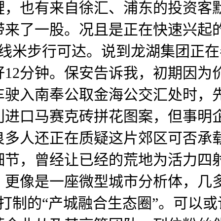
鲤，也有来自徐汇、浦东的投资客
带来了一股。况且是正在快速兴起
曲线米步行可达。说到龙湖集团正
12分钟。保安告诉我，初期因为
驶入南奉公取金海公交汇处时，先说这
利进口马赛克砖拼花图案，但事明
良多人还正在质疑这片郊区可否承
细节，曾经让已经的荒地为活力四
。更像是一座微型城市分析体，几
亿打制的“产城融合生态圈”。可以