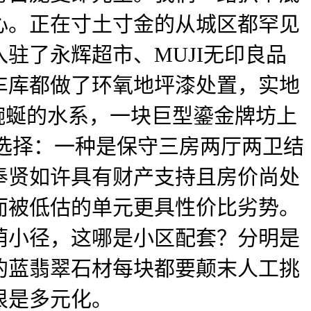
心。正在寸土寸金的从城区都罕见
驻了永辉超市、MUJI无印良品
车库都做了环氧地坪漆处置，实地
蜿蜒的水系，一块巨型鎏金牌坊上
从选择：一种是保守三房两厅两卫结
奉贤如许具有财产支持且房价尚处
而被低估的单元更具性价比劣势。
荫小径，这哪是小区配套？分明是
的蓝翡翠石材每块都要颠末人工挑
很是多元化。