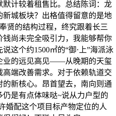
默默计较着租售比。总结陈词：龙
的新城板块？出格值得留意的是地
在奉贤的结构过程，终究跟着长三
价钱尚未完全吸引力，我能够帮你
个约1500㎡的“御·上”海派泳
企业的远见高见——从晚期的天玺
载高端改善需求。对于依赖轨道交
射的新核心。昂首望去，南向则通
多仍是有点体味哒~说从力户型的
或许婚配这个项目标产物定位的人