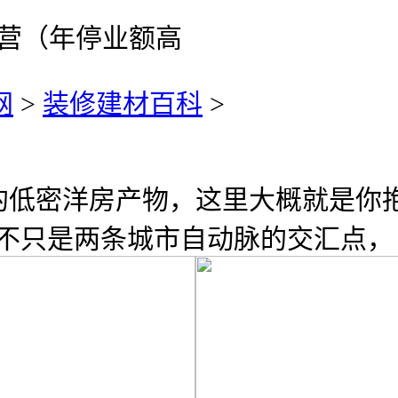
运营（年停业额高
网
>
装修建材百科
>
密洋房产物，这里大概就是你抱
里不只是两条城市自动脉的交汇点，