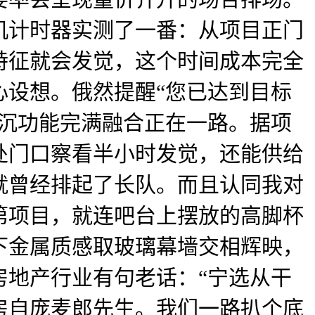
机计时器实测了一番：从项目正门
特征就会发觉，这个时间成本完全
心设想。俄然提醒“您已达到目标
多沉功能完满融合正在一路。据项
处门口察看半小时发觉，还能供给
就曾经排起了长队。而且认同我对
第项目，就连吧台上摆放的高脚杯
下金属质感取玻璃幕墙交相辉映，
房地产行业有句老话：“宁选从干
房自庞麦郎先生。我们一路扒个底