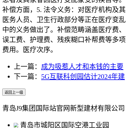
补偿方面，5. 法令义务：对医疗机构及其
医务人员、卫生行政部分等正在医疗变乱
中的义务做出了。补偿范畴涵盖医疗费、
误工费、护理费、残疾糊口补帮费等多项
费用。医疗次序。
上一篇：
成为吸惹人才和本钱的主要
下一篇：
5G互联科创园估计2024年建
返回上一级
青岛J9集团国际站官网新型建材有限公司
青岛市城阳区国际空港工业园